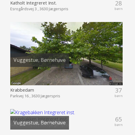
28
Katholt Integreret Inst.
Esrogårdsvej 3 , 3630 Jægerspris
børn
Vuggestue, Børnehave
37
Krabbedam
Parkvej 16 , 3630 Jægerspris
børn
65
Kragebakken Integreret inst.
Vuggestue, Børnehave
Solbakkevej 26 , 3630 Jægerspris
børn