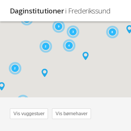
Daginstitutioner
i Frederikssund
4
9
3
8
4
2
2
4
Vis vuggestuer
Vis børnehaver