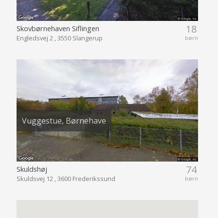
18
Skovbørnehaven Siflingen
Engledsvej 2 , 3550 Slangerup
børn
Vuggestue, Børnehave
74
Skuldshøj
Skuldsvej 12 , 3600 Frederikssund
børn