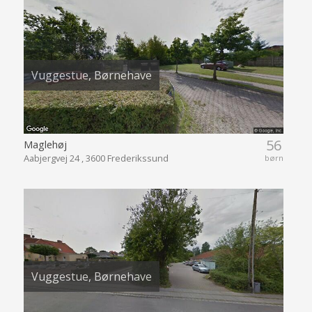
Vuggestue, Børnehave
56
Maglehøj
Aabjergvej 24 , 3600 Frederikssund
børn
Vuggestue, Børnehave