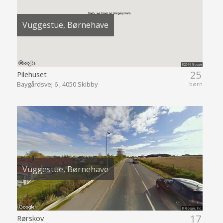
Vuggestue, Børnehave
25
Pilehuset
Baygårdsvej 6 , 4050 Skibby
børn
Vuggestue, Børnehave
17
Rørskov