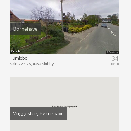
Børnehave
34
Tumlebo
Saltsøvej 7A, 4050 Skibby
børn
Vuggestue, Børnehave