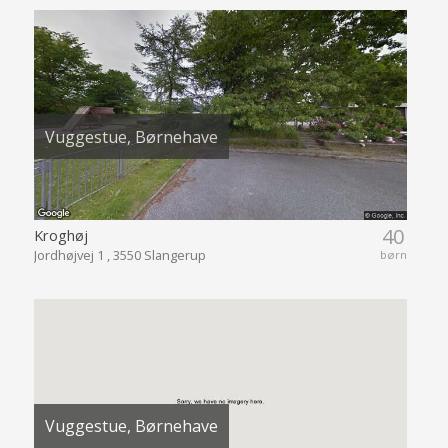
Vuggestue, Børnehave
40
Kroghøj
Jordhøjvej 1 , 3550 Slangerup
børn
Vuggestue, Børnehave