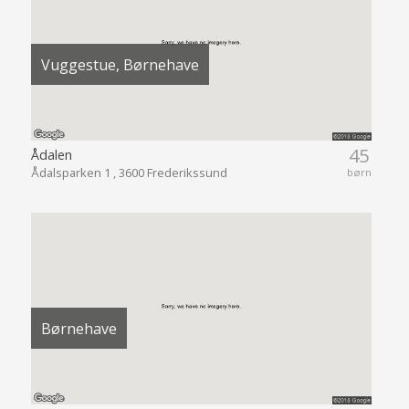
Vuggestue, Børnehave
45
Ådalen
Ådalsparken 1 , 3600 Frederikssund
børn
Børnehave