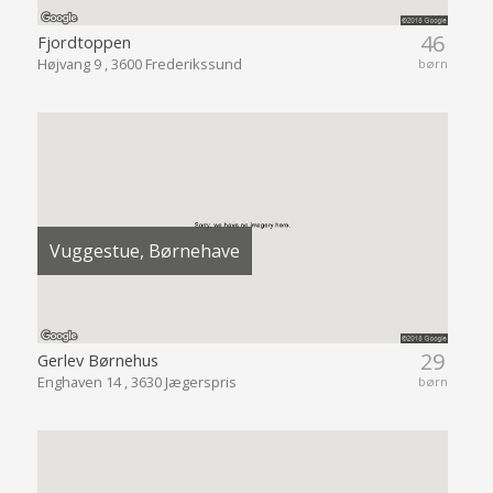
46
Fjordtoppen
Højvang 9 , 3600 Frederikssund
børn
Vuggestue, Børnehave
29
Gerlev Børnehus
Enghaven 14 , 3630 Jægerspris
børn