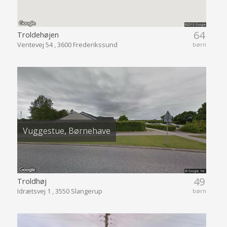
64
Troldehøjen
Ventevej 54 , 3600 Frederikssund
børn
Vuggestue, Børnehave
49
Troldhøj
Idrætsvej 1 , 3550 Slangerup
børn