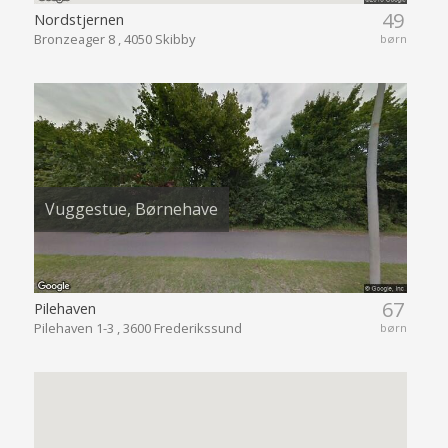
49
Nordstjernen
Bronzeager 8 , 4050 Skibby
børn
Vuggestue, Børnehave
67
Pilehaven
Pilehaven 1-3 , 3600 Frederikssund
børn