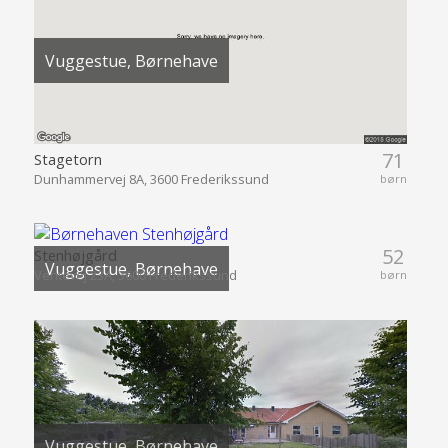
Vuggestue, Børnehave
71
Stagetorn
Dunhammervej 8A, 3600 Frederikssund
børn
52
Stenhøjgård
Vuggestue, Børnehave
Ventevej 23A, 3600 Frederikssund
børn
Vuggestue, Børnehave