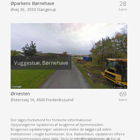
28
Øparkens Børnehave
Øvej 36 , 3550 Slangerup
børn
Vuggestue, Børnehave
69
Ørnesten
Østersvej 1A, 3600 Frederikssund
børn
Der tages forbehold for forkerte informationer.
Oplysningerne opdateres af brugerne af hjemmesiden.
Brugernes opdateringer valideres inden de lægges på siden.
Institutioner i nogle kommuner, bl.a. København, opdateres oftere
med kommunens egne data. Skriv til
info@institutioner.dk
for at