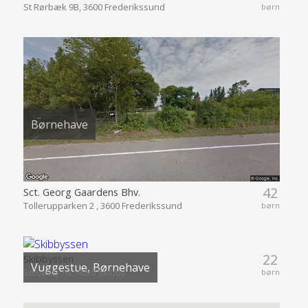
St Rørbæk 9B, 3600 Frederikssund
børn
Børnehave
42
Sct. Georg Gaardens Bhv.
Tollerupparken 2 , 3600 Frederikssund
børn
22
Skibbyssen
Vuggestue, Børnehave
Selsøvej 16 , 4050 Skibby
børn