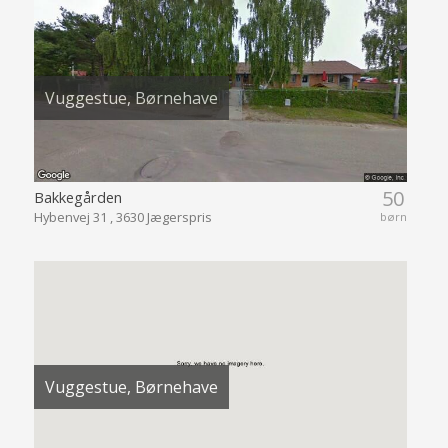
Vuggestue, Børnehave
50
Bakkegården
Hybenvej 31 , 3630 Jægerspris
børn
Vuggestue, Børnehave