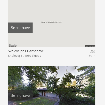
Børnehave
28
Skolevejens Børnehave
Skolevej 5 , 4050 Skibby
børn
Børnehave