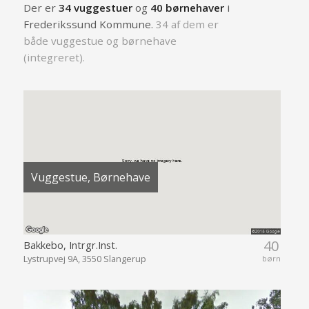
Der er
34 vuggestuer
og
40 børnehaver
i
Frederikssund Kommune.
34 af dem er
både vuggestue og børnehave
(integreret).
Vuggestue, Børnehave
40
Bakkebo, Intrgr.Inst.
Lystrupvej 9A, 3550 Slangerup
børn