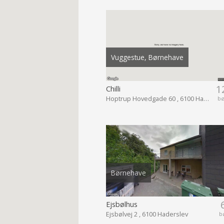
Vuggestue, Børnehave
1
Chilli
Hoptrup Hovedgade 60 , 6100 Haderslev
b
Børnehave
Ejsbølhus
Ejsbølvej 2 , 6100 Haderslev
b