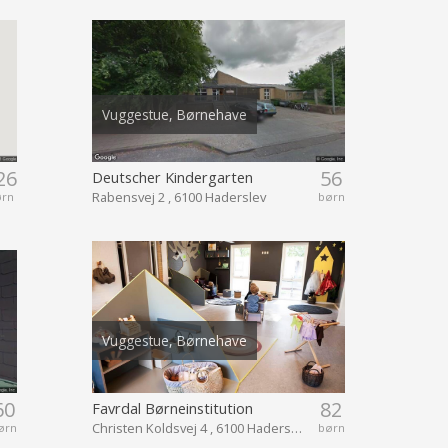
Vuggestue, Børnehave
26
56
Deutscher Kindergarten
Rabensvej 2 , 6100 Haderslev
ørn
børn
Vuggestue, Børnehave
60
82
Favrdal Børneinstitution
Christen Koldsvej 4 , 6100 Haderslev
ørn
børn