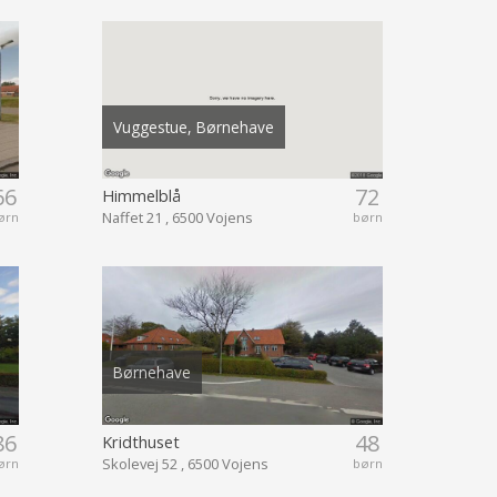
Vuggestue, Børnehave
66
72
Himmelblå
Naffet 21 , 6500 Vojens
ørn
børn
Børnehave
86
48
Kridthuset
Skolevej 52 , 6500 Vojens
ørn
børn