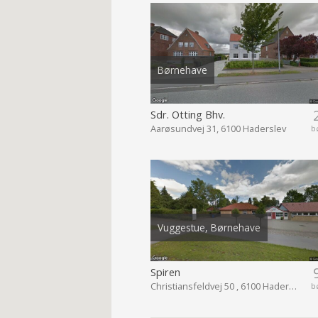
Børnehave
Sdr. Otting Bhv.
Aarøsundvej 31, 6100 Haderslev
b
Vuggestue, Børnehave
Spiren
Christiansfeldvej 50 , 6100 Haderslev
b