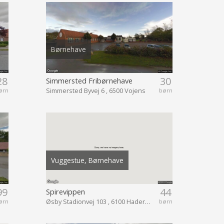
Børnehave
28
30
Simmersted Fribørnehave
Simmersted Byvej 6 , 6500 Vojens
ørn
børn
Vuggestue, Børnehave
99
44
Spirevippen
Øsby Stadionvej 103 , 6100 Haderslev
ørn
børn