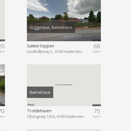
Vuggestue, Børnehave
20
68
Sukkertoppen
Godthåbsvej 2 , 6100 Haderslev
ørn
børn
Børnehave
70
75
Troldehaven
Tåsingevej 125A, 6100 Haderslev
ørn
børn