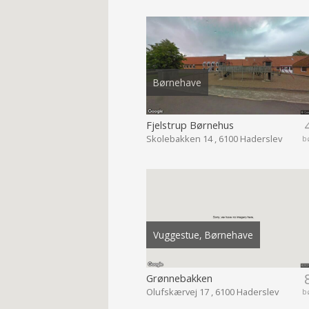
Børnehave
Fjelstrup Børnehus
Skolebakken 14 , 6100 Haderslev
b
Vuggestue, Børnehave
Grønnebakken
Olufskærvej 17 , 6100 Haderslev
b