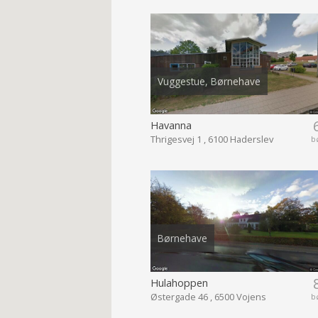
Vuggestue, Børnehave
Havanna
Thrigesvej 1 , 6100 Haderslev
b
Børnehave
Hulahoppen
Østergade 46 , 6500 Vojens
b