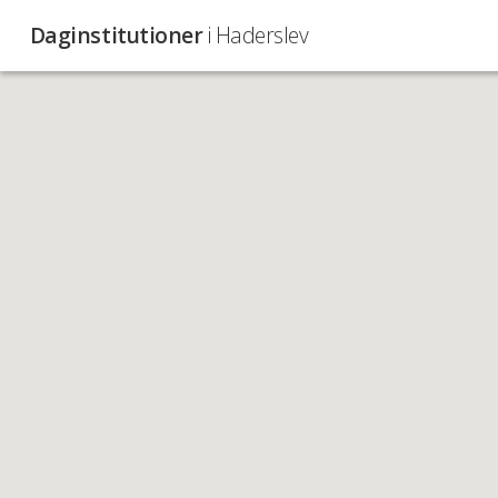
Daginstitutioner
i Haderslev