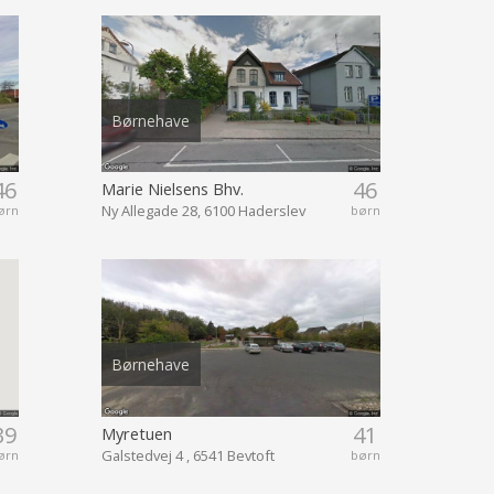
Børnehave
46
46
Marie Nielsens Bhv.
Ny Allegade 28, 6100 Haderslev
ørn
børn
Børnehave
39
41
Myretuen
Galstedvej 4 , 6541 Bevtoft
ørn
børn