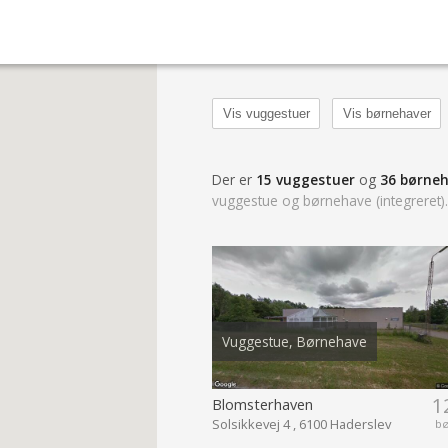
Vis vuggestuer
Vis børnehaver
Der er
15 vuggestuer
og
36 børne
vuggestue og børnehave (integreret)
Vuggestue, Børnehave
1
Blomsterhaven
Solsikkevej 4 , 6100 Haderslev
b