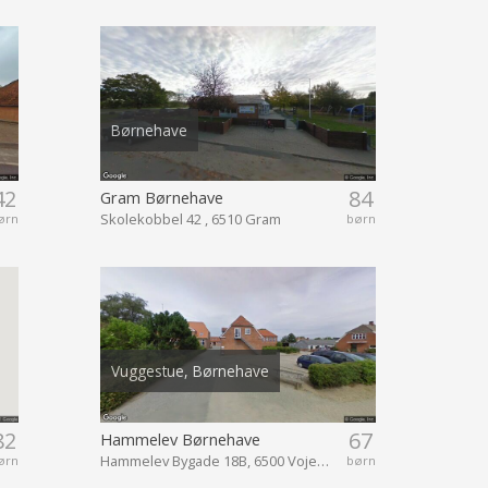
Børnehave
42
84
Gram Børnehave
Skolekobbel 42 , 6510 Gram
ørn
børn
Vuggestue, Børnehave
82
67
Hammelev Børnehave
Hammelev Bygade 18B, 6500 Vojens
ørn
børn