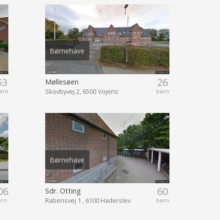
Børnehave
53
26
Møllesøen
Skovbyvej 2, 6500 Vojens
ørn
børn
Børnehave
06
60
Sdr. Otting
Rabensvej 1 , 6100 Haderslev
ørn
børn