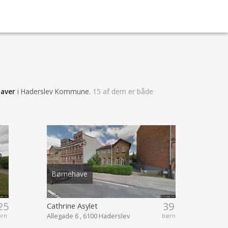
haver
i Haderslev Kommune.
15 af dem er både
.
Børnehave
25
39
Cathrine Asylet
Allegade 6 , 6100 Haderslev
ørn
børn