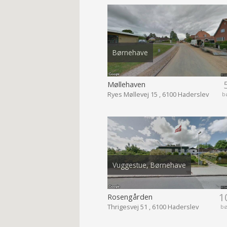
Børnehave
Møllehaven
Ryes Møllevej 15 , 6100 Haderslev
b
Vuggestue, Børnehave
1
Rosengården
Thrigesvej 51 , 6100 Haderslev
b