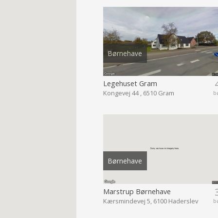
Børnehave
Legehuset Gram
Kongevej 44 , 6510 Gram
b
Børnehave
Marstrup Børnehave
Kærsmindevej 5, 6100 Haderslev
b