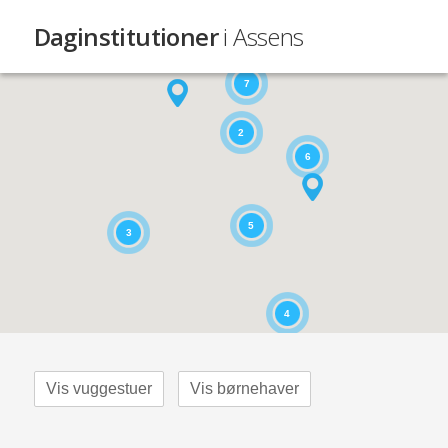
Daginstitutioner
i Assens
7
2
6
5
3
4
Vis vuggestuer
Vis børnehaver