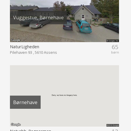
Vuggestue, Børnehave
65
NaturLigheden
Pilehaven 93 , 5610 Assens
børn
Børnehave