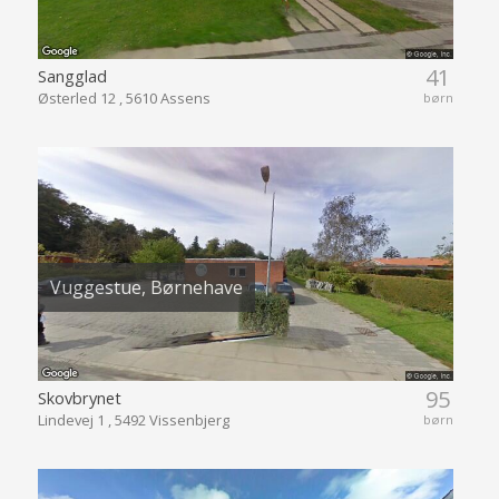
41
Sangglad
Østerled 12 , 5610 Assens
børn
Vuggestue, Børnehave
95
Skovbrynet
Lindevej 1 , 5492 Vissenbjerg
børn