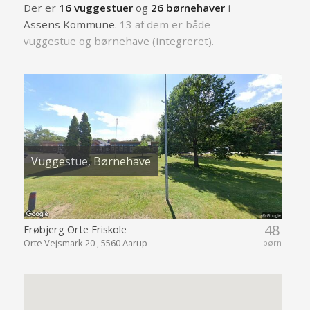
Der er
16 vuggestuer
og
26 børnehaver
i
Assens Kommune.
13 af dem er både
vuggestue og børnehave (integreret).
Vuggestue, Børnehave
48
Frøbjerg Orte Friskole
Orte Vejsmark 20 , 5560 Aarup
børn