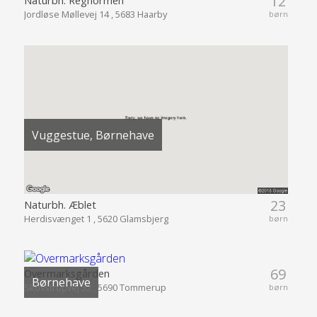
12
Naturbh. Regnormen
Jordløse Møllevej 14 , 5683 Haarby
børn
Vuggestue, Børnehave
23
Naturbh. Æblet
Herdisvænget 1 , 5620 Glamsbjerg
børn
69
Overmarksgården
Børnehave
Skovstrupvej 32 , 5690 Tommerup
børn