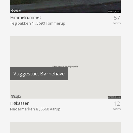
57
Himmelrummet
Teglbakken 1 , 5690 Tommerup
børn
Vuggestue, Børnehave
12
Høkassen
Nedermarken 8 , 5560 Aarup
børn