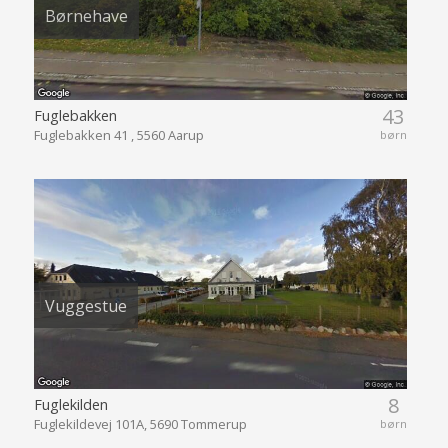
Børnehave
43
Fuglebakken
Fuglebakken 41 , 5560 Aarup
børn
Vuggestue
8
Fuglekilden
Fuglekildevej 101A, 5690 Tommerup
børn