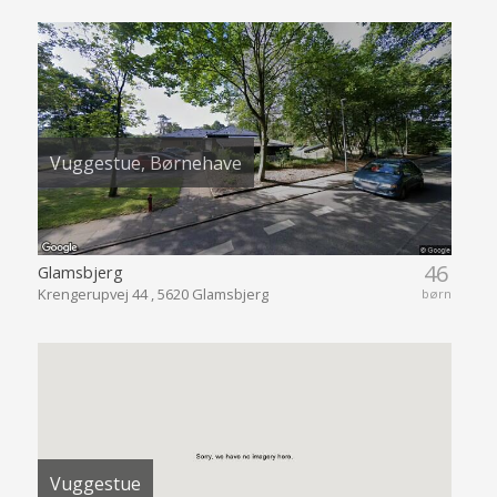
Vuggestue, Børnehave
46
Glamsbjerg
Krengerupvej 44 , 5620 Glamsbjerg
børn
Vuggestue