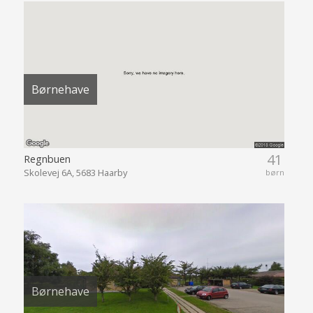
Børnehave
41
Regnbuen
Skolevej 6A, 5683 Haarby
børn
Børnehave