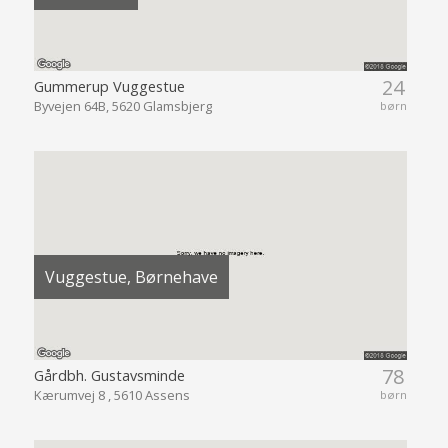
24
Gummerup Vuggestue
Byvejen 64B, 5620 Glamsbjerg
børn
Vuggestue, Børnehave
78
Gårdbh. Gustavsminde
Kærumvej 8 , 5610 Assens
børn