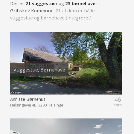
Der er
21 vuggestuer
og
23 børnehaver
i
Gribskov Kommune.
21 af dem er både
vuggestue og børnehave (integreret).
Vuggestue, Børnehave
46
Annisse Børnehus
Helsingevej 4B, 3200 Helsinge
børn