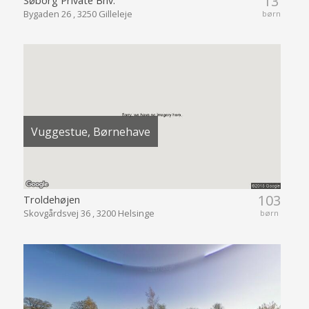
13
Søborg Private Bhv.
Bygaden 26 , 3250 Gilleleje
børn
Vuggestue, Børnehave
103
Troldehøjen
Skovgårdsvej 36 , 3200 Helsinge
børn