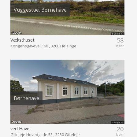
Vuggestue, Børnehave
58
Væksthuset
Kongensgavevej 160 , 3200 Helsinge
børn
Børnehave
20
ved Havet
Gilleleje Hovedgade 53 , 3250 Gilleleje
børn