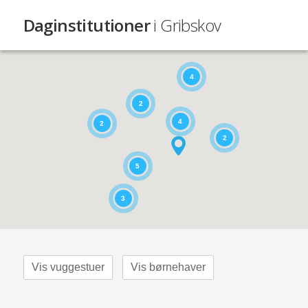
Daginstitutioner
i Gribskov
4
2
4
2
2
5
3
Vis vuggestuer
Vis børnehaver