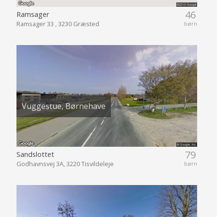
46
Ramsager
Ramsager 33 , 3230 Græsted
børn
Vuggestue, Børnehave
79
Sandslottet
Godhavnsvej 3A, 3220 Tisvildeleje
børn