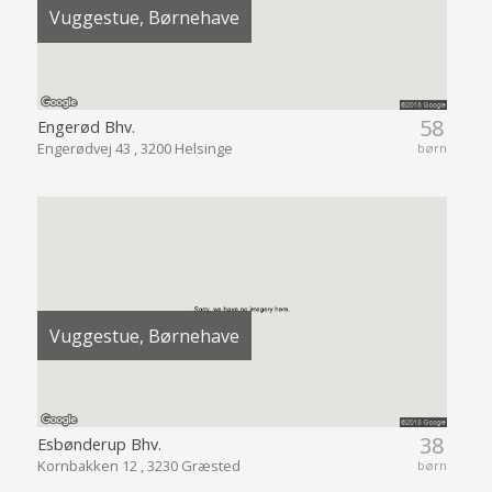
Vuggestue, Børnehave
58
Engerød Bhv.
Engerødvej 43 , 3200 Helsinge
børn
Vuggestue, Børnehave
38
Esbønderup Bhv.
Kornbakken 12 , 3230 Græsted
børn