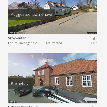
Vuggestue, Børnehave
56
Skovkanten
Esrum Hovedgade 21B, 3230 Græsted
børn
Børnehave