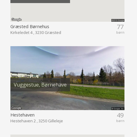
77
Græsted Børnehus
Kirkeledet 4 , 3230 Græsted
børn
Vuggestue, Børnehave
49
Hestehaven
Hestehaven 2 , 3250 Gilleleje
børn