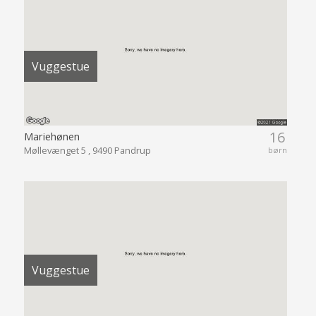
Vuggestue
16
Mariehønen
Møllevænget 5 , 9490 Pandrup
børn
Vuggestue