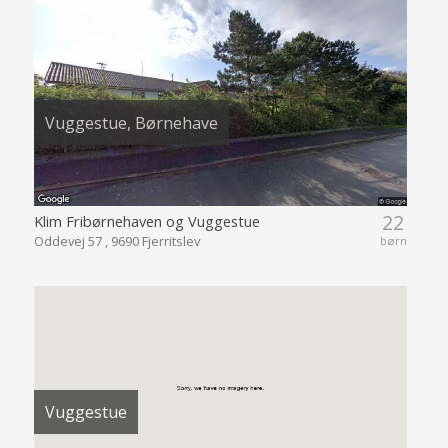
Vuggestue, Børnehave
22
Klim Fribørnehaven og Vuggestue
Oddevej 57 , 9690 Fjerritslev
børn
Vuggestue