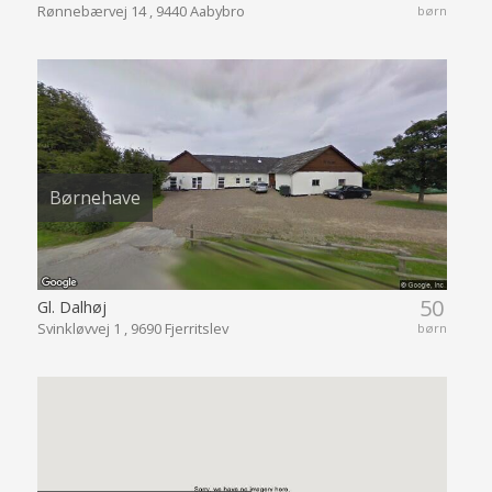
Rønnebærvej 14 , 9440 Aabybro
børn
Børnehave
50
Gl. Dalhøj
Svinkløvvej 1 , 9690 Fjerritslev
børn