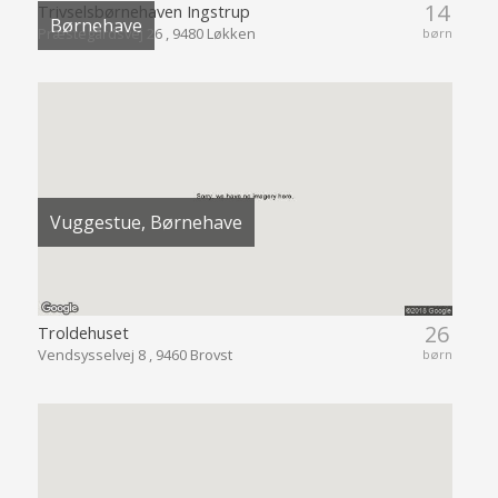
14
Trivselsbørnehaven Ingstrup
Børnehave
Præstegårdsvej 26 , 9480 Løkken
børn
Vuggestue, Børnehave
26
Troldehuset
Vendsysselvej 8 , 9460 Brovst
børn