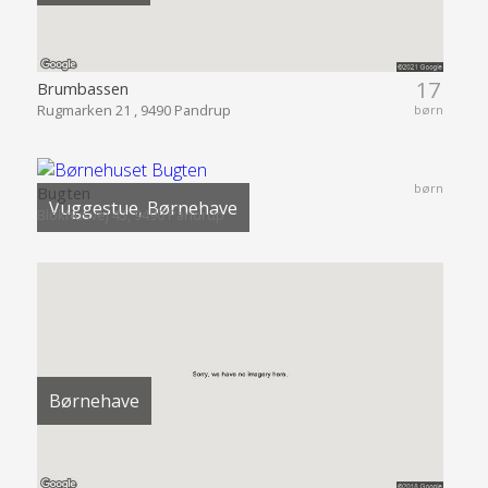
17
Brumbassen
Rugmarken 21 , 9490 Pandrup
børn
børn
Bugten
Vuggestue, Børnehave
Blokhusvej 43, 9490 Pandrup
Børnehave