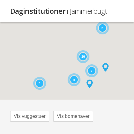
Daginstitutioner
i Jammerbugt
2
10
9
8
5
Vis vuggestuer
Vis børnehaver