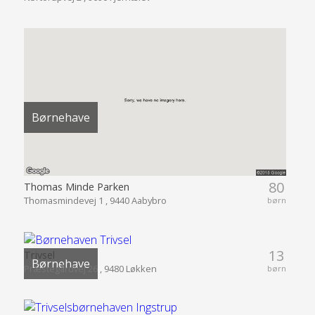
Børnehave
80
Thomas Minde Parken
Thomasmindevej 1 , 9440 Aabybro
børn
13
Trivsel
Børnehave
Præstegårdvej 26 , 9480 Løkken
børn