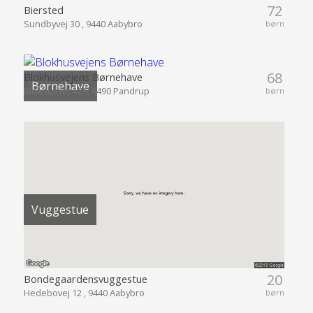
72
Biersted
Sundbyvej 30 , 9440 Aabybro
børn
68
Blokhusvejens Børnehave
Børnehave
Blokhusvej 47A, 9490 Pandrup
børn
Vuggestue
20
Bondegaardensvuggestue
Hedebovej 12 , 9440 Aabybro
børn