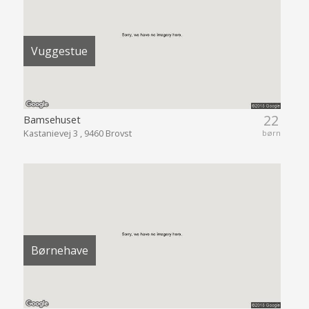
Vuggestue
22
Bamsehuset
Kastanievej 3 , 9460 Brovst
børn
Børnehave