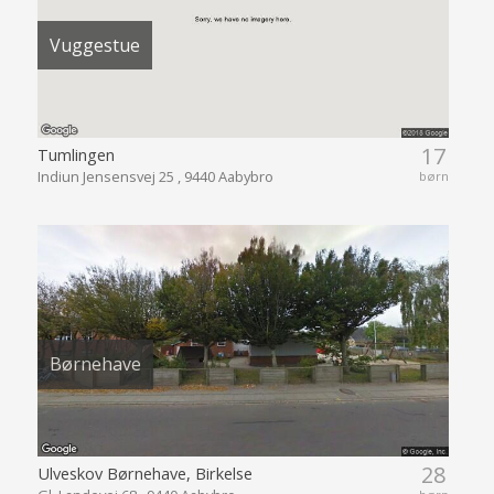
Vuggestue
17
Tumlingen
Indiun Jensensvej 25 , 9440 Aabybro
børn
Børnehave
28
Ulveskov Børnehave, Birkelse