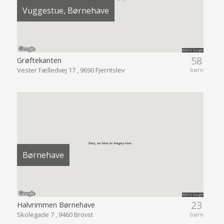
Vuggestue, Børnehave
58
Grøftekanten
Vester Fælledvej 17 , 9690 Fjerritslev
børn
Børnehave
23
Halvrimmen Børnehave
Skolegade 7 , 9460 Brovst
børn