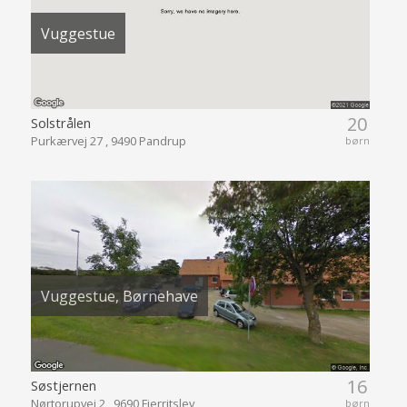
Vuggestue
20
Solstrålen
Purkærvej 27 , 9490 Pandrup
børn
Vuggestue, Børnehave
16
Søstjernen
Nørtorupvej 2 , 9690 Fjerritslev
børn