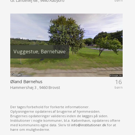
Gl. Landevej 68 , 9440 Aabybro
børn
Vuggestue, Børnehave
16
Øland Børnehus
Hammershøj 3 , 9460 Brovst
børn
Der tages forbehold for forkerte informationer.
Oplysningerne opdateres af brugerne af hjemmesiden.
Brugernes opdateringer valideres inden de lægges på siden.
Institutioner i nogle kommuner, bl.a. København, opdateres oftere
med kommunens egne data. Skriv til
info@institutioner.dk
for at
høre om mulighederne.