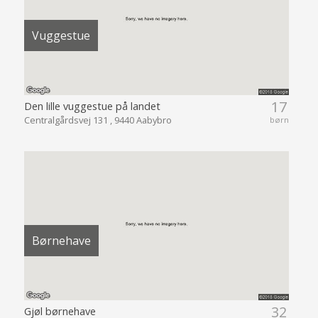
Vuggestue
17
Den lille vuggestue på landet
Centralgårdsvej 131 , 9440 Aabybro
børn
Børnehave
32
Gjøl børnehave