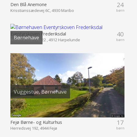
24
Den Blå Anemone
Krisstianssædevej 6C, 4930 Maribo
børn
40
Eventyrskoven Frederiksdal
Børnehave
Frederiksdalsvej 22 , 4912 Harpelunde
børn
Vuggestue, Børnehave
17
Fejø Børne- og Kulturhus
Herredsvej 192, 4944 Fejø
børn