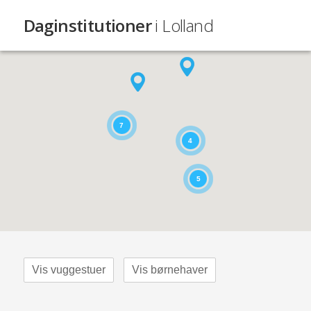
Daginstitutioner
i Lolland
7
4
5
Vis vuggestuer
Vis børnehaver