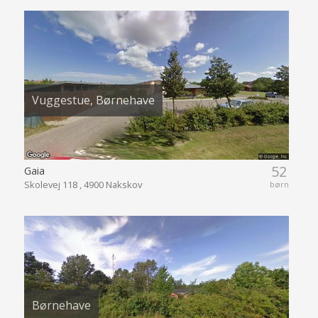
Vuggestue, Børnehave
52
Gaia
Skolevej 118 , 4900 Nakskov
børn
Børnehave