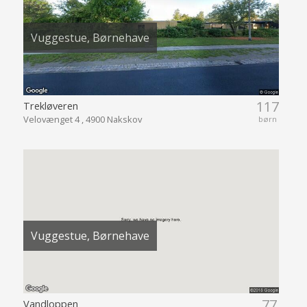
Vuggestue, Børnehave
117
Trekløveren
Velovænget 4 , 4900 Nakskov
børn
Vuggestue, Børnehave
77
Vandloppen