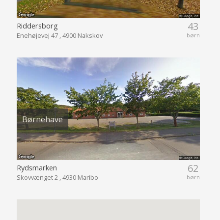
43
Riddersborg
Enehøjevej 47 , 4900 Nakskov
børn
Børnehave
62
Rydsmarken
Skovvænget 2 , 4930 Maribo
børn