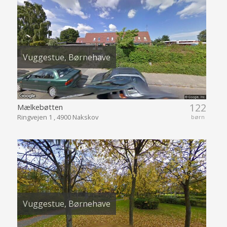
Vuggestue, Børnehave
122
Mælkebøtten
Ringvejen 1 , 4900 Nakskov
børn
Vuggestue, Børnehave