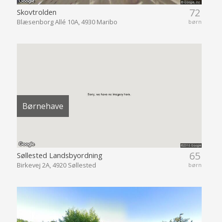
72
Skovtrolden
Blæsenborg Allé 10A, 4930 Maribo
børn
Børnehave
65
Søllested Landsbyordning
Birkevej 2A, 4920 Søllested
børn