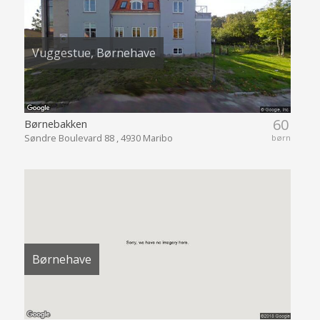
Vuggestue, Børnehave
60
Børnebakken
Søndre Boulevard 88 , 4930 Maribo
børn
Børnehave