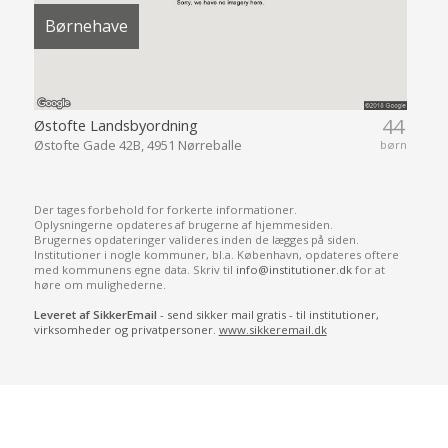
Børnehave
44
Østofte Landsbyordning
Østofte Gade 42B, 4951 Nørreballe
børn
Der tages forbehold for forkerte informationer.
Oplysningerne opdateres af brugerne af hjemmesiden.
Brugernes opdateringer valideres inden de lægges på siden.
Institutioner i nogle kommuner, bl.a. København, opdateres oftere
med kommunens egne data. Skriv til
info@institutioner.dk
for at
høre om mulighederne.
Leveret af SikkerEmail
- send sikker mail gratis - til institutioner,
virksomheder og privatpersoner.
www.sikkeremail.dk