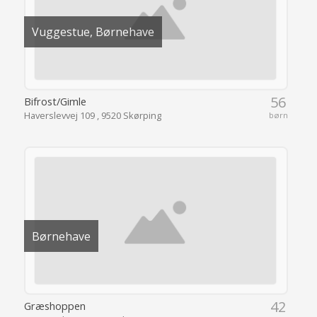
Vuggestue, Børnehave
56
Bifrost/Gimle
Haverslevvej 109 , 9520 Skørping
børn
Børnehave
42
Græshoppen