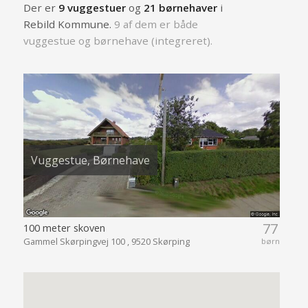
Der er
9 vuggestuer
og
21 børnehaver
i
Rebild Kommune.
9 af dem er både
vuggestue og børnehave (integreret).
Vuggestue, Børnehave
77
100 meter skoven
Gammel Skørpingvej 100 , 9520 Skørping
børn