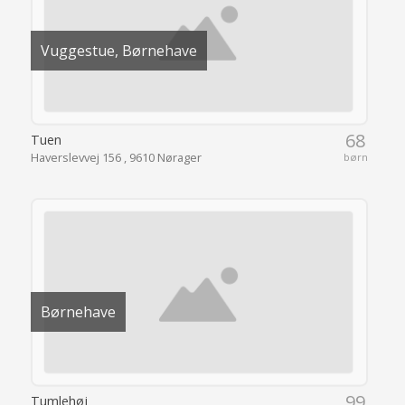
Vuggestue, Børnehave
68
Tuen
Haverslevvej 156 , 9610 Nørager
børn
Børnehave
99
Tumlehøj