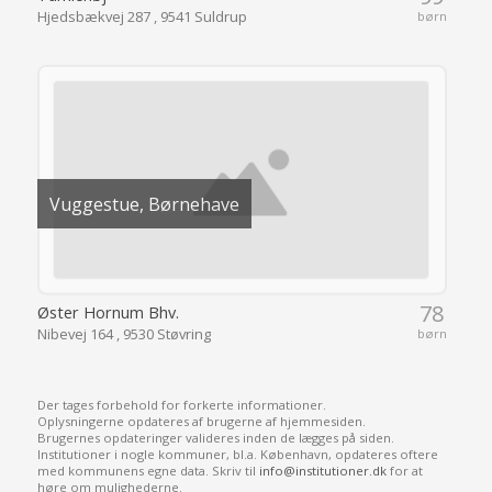
Hjedsbækvej 287 , 9541 Suldrup
børn
Vuggestue, Børnehave
78
Øster Hornum Bhv.
Nibevej 164 , 9530 Støvring
børn
Der tages forbehold for forkerte informationer.
Oplysningerne opdateres af brugerne af hjemmesiden.
Brugernes opdateringer valideres inden de lægges på siden.
Institutioner i nogle kommuner, bl.a. København, opdateres oftere
med kommunens egne data. Skriv til
info@institutioner.dk
for at
høre om mulighederne.