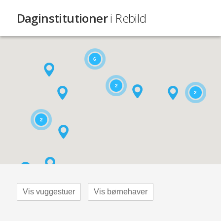
Daginstitutioner
i Rebild
6
2
2
2
Vis vuggestuer
Vis børnehaver