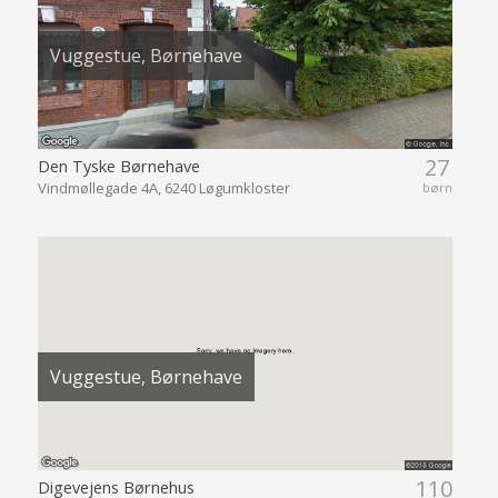
Vuggestue, Børnehave
27
Den Tyske Børnehave
Vindmøllegade 4A, 6240 Løgumkloster
børn
Vuggestue, Børnehave
110
Digevejens Børnehus