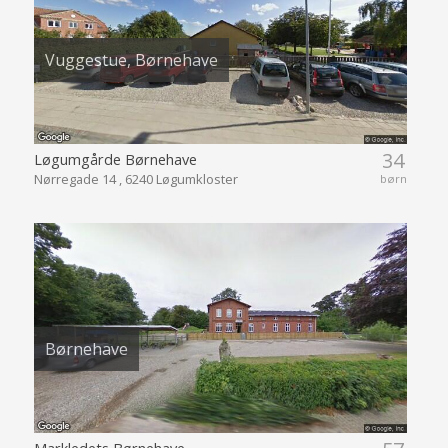
Vuggestue, Børnehave
34
Løgumgårde Børnehave
Nørregade 14 , 6240 Løgumkloster
børn
Børnehave
Markledets Børnehave