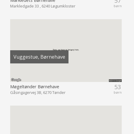
57
Markledgade 33 , 6240 Løgumkloster
børn
Vuggestue, Børnehave
53
Møgeltønder Børnehave
Gåsingagervej 3B, 6270 Tønder
børn