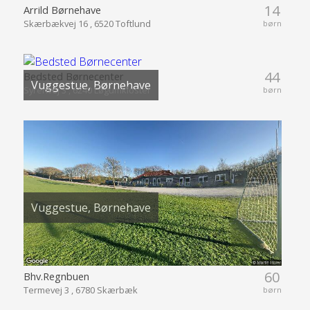
14
Arrild Børnehave
Skærbækvej 16 , 6520 Toftlund
børn
44
Bedsted Børnecenter
Vuggestue, Børnehave
Syrenvej 3 , 6240 Løgumkloster
børn
Vuggestue, Børnehave
60
Bhv.Regnbuen
Termevej 3 , 6780 Skærbæk
børn