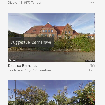
Digevej 1B, 6270 Tønder
børn
Vuggestue, Børnehave
30
Døstrup Børnehus
Landevejen 20 , 6780 Skærbæk
børn