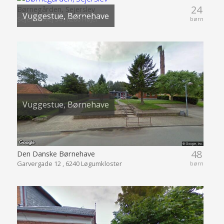
24
Børnegården, Sejerslev
Vuggestue, Børnehave
Sejerslevvej 34 , 6280 Højer
børn
Vuggestue, Børnehave
48
Den Danske Børnehave
Garvergade 12 , 6240 Løgumkloster
børn