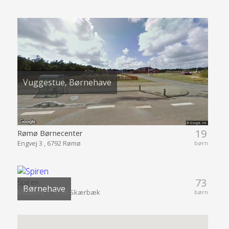
Vuggestue, Børnehave
19
Rømø Børnecenter
Engvej 3 , 6792 Rømø
børn
73
Spiren
Børnehave
Melbyvej 7 , 6780 Skærbæk
børn