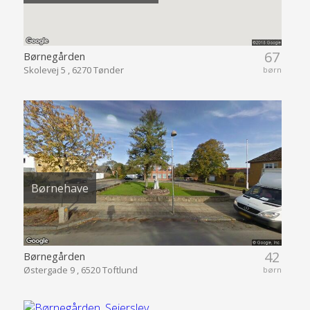
67
Børnegården
Skolevej 5 , 6270 Tønder
børn
Børnehave
42
Børnegården
Østergade 9 , 6520 Toftlund
børn