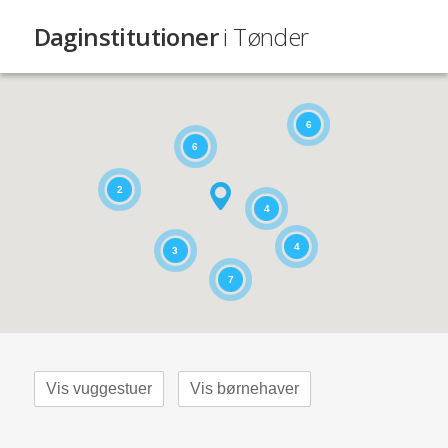
Daginstitutioner
i Tønder
6
6
2
4
4
3
7
Vis vuggestuer
Vis børnehaver