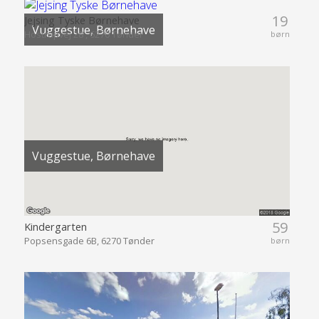
19
Jejsing Tyske Børnehave
Vuggestue, Børnehave
Hostrupvej 28 , 6270 Tønder
børn
Vuggestue, Børnehave
59
Kindergarten
Popsensgade 6B, 6270 Tønder
børn