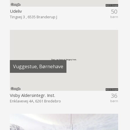
50
Udeliv
Tingvej 3 , 6535 Branderup J
børn
Vuggestue, Børnehave
36
Visby Aldersintegr. Inst.
Enklavevej 4A, 6261 Bredebro
børn