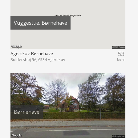
Vuggestue, Børnehave
53
Agerskov Børnehave
Boldershøj 9A, 6534 Agerskov
børn
Børnehave