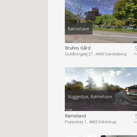
Børnehave
Bruhns Gård
Guldborgvej 27 , 4990 Sakskøbing
b
Vuggestue, Børnehave
Børneland
Poppelvej 1 , 4863 Eskilstrup
b