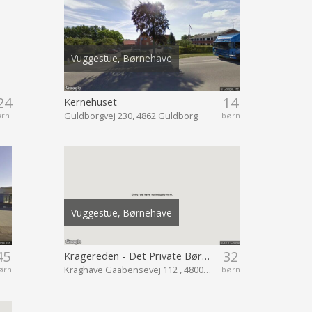
Vuggestue, Børnehave
24
14
Kernehuset
Guldborgvej 230, 4862 Guldborg
ørn
børn
Vuggestue, Børnehave
45
32
Kragereden - Det Private Børnehus
Kraghave Gaabensevej 112 , 4800 Nykøbing F
ørn
børn