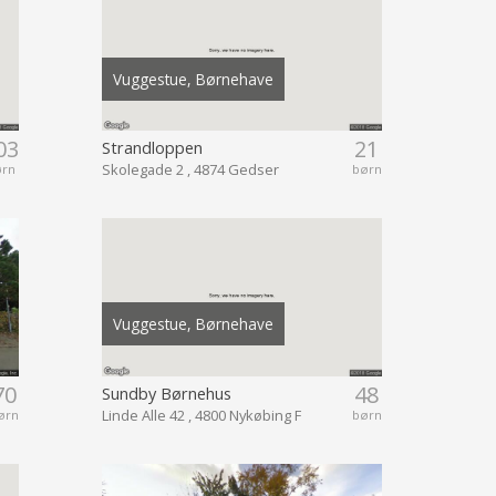
Vuggestue, Børnehave
03
21
Strandloppen
Skolegade 2 , 4874 Gedser
ørn
børn
Vuggestue, Børnehave
70
48
Sundby Børnehus
Linde Alle 42 , 4800 Nykøbing F
ørn
børn