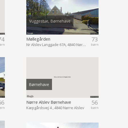
Vuggestue, Børnehave
74
73
Møllegården
Nr Alslev Langgade 67A, 4840 Nørre Alslev
ørn
børn
Børnehave
66
56
Nørre Alslev Børnehave
Kæpgårdsvej 4 , 4840 Nørre Alslev
ørn
børn