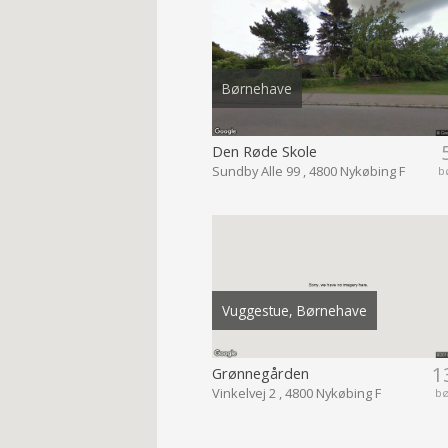
Børnehave
Den Røde Skole
Sundby Alle 99 , 4800 Nykøbing F
b
Vuggestue, Børnehave
1
Grønnegården
Vinkelvej 2 , 4800 Nykøbing F
b