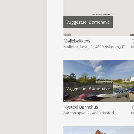
Vuggestue, Børnehave
Møllebakkens
Møllebakkevej 2 , 4800 Nykøbing F
b
Vuggestue, Børnehave
Nysted Børnehus
Aarestrupvej 2 , 4880 Nysted
b