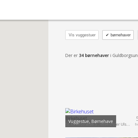
Vis vuggestuer
✔
børnehaver
Der er
34 børnehaver
i Guldborgs
Birkehuset
Vuggestue, Børnehave
St. Kirkestræde 5 , 4894 Øster Ulslev
b