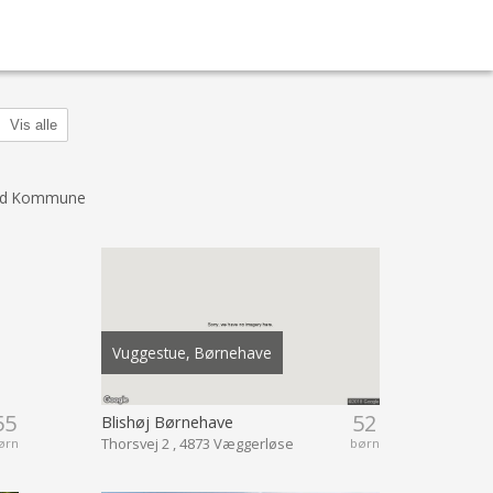
Vis alle
und Kommune
Vuggestue, Børnehave
55
52
Blishøj Børnehave
Thorsvej 2 , 4873 Væggerløse
ørn
børn