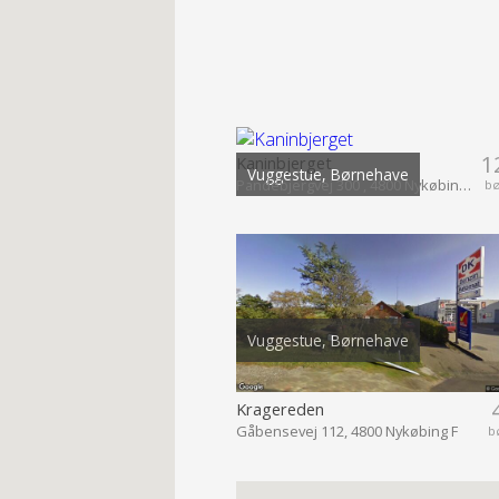
1
Kaninbjerget
Vuggestue, Børnehave
Pandebjergvej 300 , 4800 Nykøbing F
b
Vuggestue, Børnehave
Kragereden
Gåbensevej 112, 4800 Nykøbing F
b