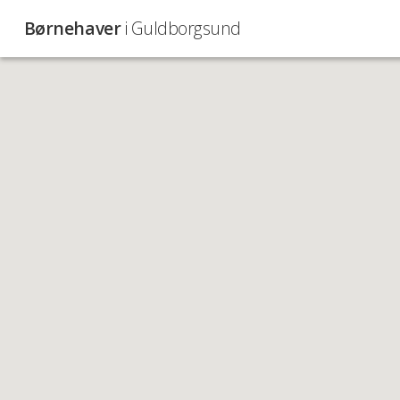
Børnehaver
i Guldborgsund