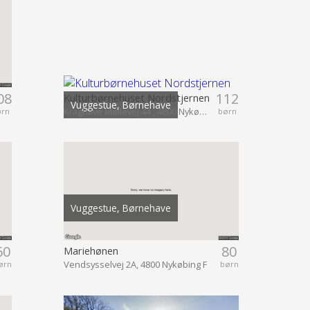
08
112
Kulturbørnehuset Nordstjernen
Vuggestue, Børnehave
Kraghave Møllevej 44 , 4800 Nykøbing F
ørn
børn
Vuggestue, Børnehave
60
80
Mariehønen
Vendsysselvej 2A, 4800 Nykøbing F
ørn
børn