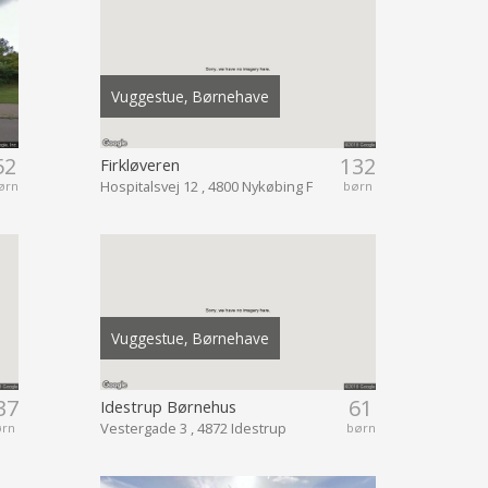
Vuggestue, Børnehave
52
132
Firkløveren
Hospitalsvej 12 , 4800 Nykøbing F
ørn
børn
Vuggestue, Børnehave
37
61
Idestrup Børnehus
Vestergade 3 , 4872 Idestrup
ørn
børn