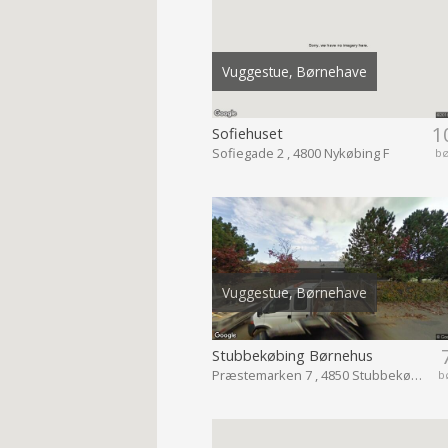
Vuggestue, Børnehave
1
Sofiehuset
Sofiegade 2 , 4800 Nykøbing F
b
Vuggestue, Børnehave
Stubbekøbing Børnehus
Præstemarken 7 , 4850 Stubbekøbing
b