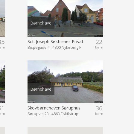
Børnehave
35
22
Sct. Joseph Søstrenes Privat
Bispegade 4 , 4800 Nykøbing F
ørn
børn
Børnehave
61
36
Skovbørnehaven Søruphus
Sørupvej 23 , 4863 Eskilstrup
ørn
børn