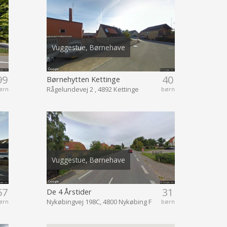
Vuggestue, Børnehave
99
40
Børnehytten Kettinge
Rågelundevej 2 , 4892 Kettinge
ørn
børn
Vuggestue, Børnehave
57
31
De 4 Årstider
Nykøbingvej 198C, 4800 Nykøbing F
ørn
børn