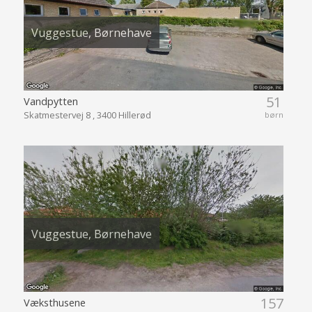
Vuggestue, Børnehave
51
Vandpytten
Skatmestervej 8 , 3400 Hillerød
børn
Vuggestue, Børnehave
157
Væksthusene