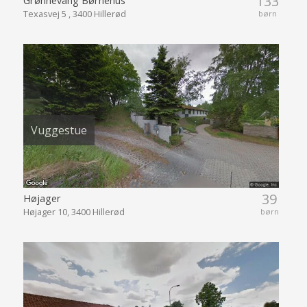
133
Texasvej 5 , 3400 Hillerød
børn
Vuggestue
39
Højager
Højager 10, 3400 Hillerød
børn