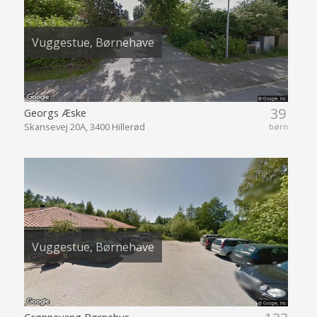
Vuggestue, Børnehave
39
Georgs Æske
Skansevej 20A, 3400 Hillerød
børn
Vuggestue, Børnehave
Grønnevang Børnehus