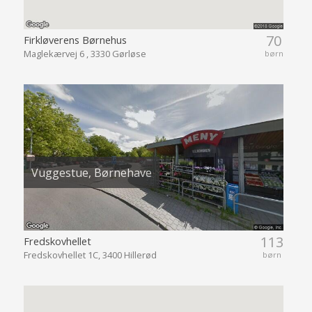
70
Firkløverens Børnehus
Maglekærvej 6 , 3330 Gørløse
børn
Vuggestue, Børnehave
113
Fredskovhellet
Fredskovhellet 1C, 3400 Hillerød
børn