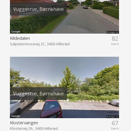
Vuggestue, Børnehave
82
Kildedalen
Salpetermosevej 2C, 3400 Hillerød
børn
Vuggestue, Børnehave
67
Klostervangen
Klostervej 26 , 3400 Hillerød
børn