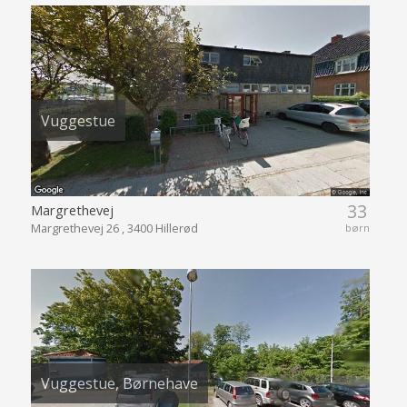
Vuggestue
33
Margrethevej
Margrethevej 26 , 3400 Hillerød
børn
Vuggestue, Børnehave