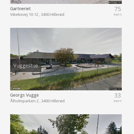
75
Gartneriet
Vibekevej 10-12 , 3400 Hillerød
børn
Vuggestue
33
Georgs Vugge
Ålholmparken 2 , 3400 Hillerød
børn