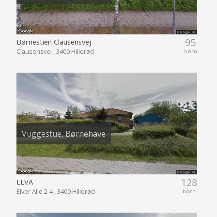
95
Børnestien Clausensvej
Clausensvej , 3400 Hillerød
børn
Vuggestue, Børnehave
128
ELVA
Elver Alle 2-4 , 3400 Hillerød
børn