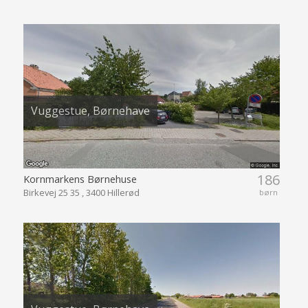
Vuggestue, Børnehave
186
Kornmarkens Børnehuse
Birkevej 25 35 , 3400 Hillerød
børn