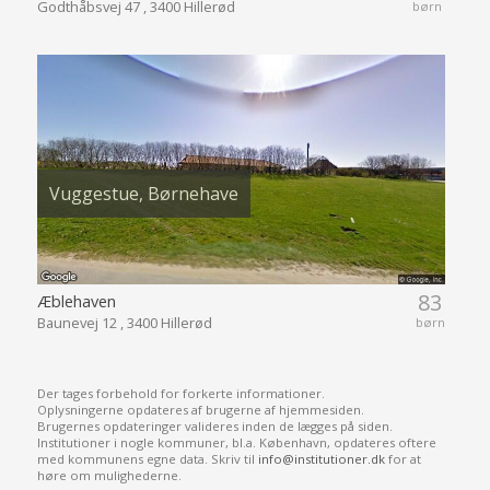
Godthåbsvej 47 , 3400 Hillerød
børn
Vuggestue, Børnehave
83
Æblehaven
Baunevej 12 , 3400 Hillerød
børn
Der tages forbehold for forkerte informationer.
Oplysningerne opdateres af brugerne af hjemmesiden.
Brugernes opdateringer valideres inden de lægges på siden.
Institutioner i nogle kommuner, bl.a. København, opdateres oftere
med kommunens egne data. Skriv til
info@institutioner.dk
for at
høre om mulighederne.