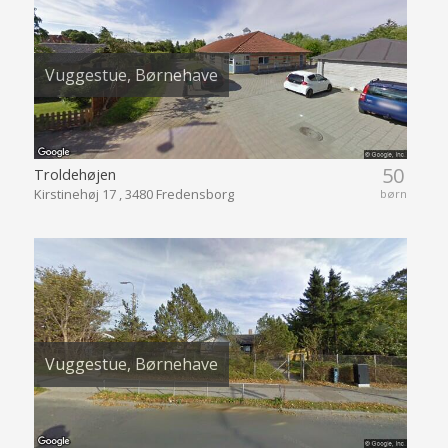
Vuggestue, Børnehave
50
Troldehøjen
Kirstinehøj 17 , 3480 Fredensborg
børn
Vuggestue, Børnehave