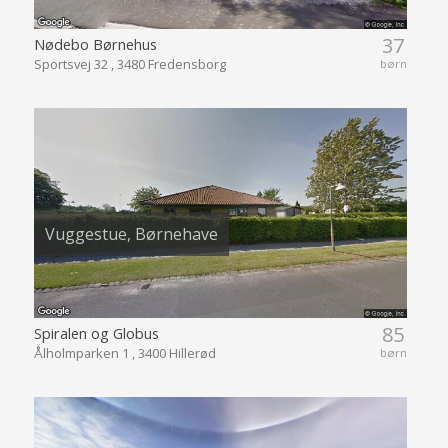
37
Nødebo Børnehus
Sportsvej 32 , 3480 Fredensborg
børn
Vuggestue, Børnehave
85
Spiralen og Globus
Ålholmparken 1 , 3400 Hillerød
børn