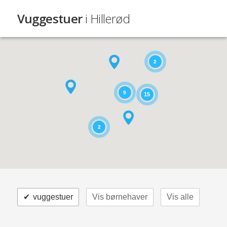
Vuggestuer
i Hillerød
2
9
15
2
✔
vuggestuer
Vis børnehaver
Vis alle