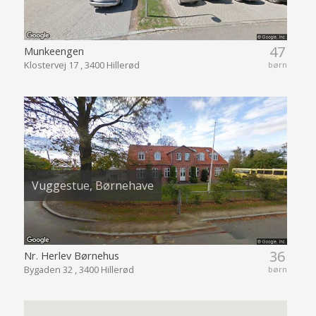
47
Munkeengen
Klostervej 17 , 3400 Hillerød
børn
Vuggestue, Børnehave
36
Nr. Herlev Børnehus
Bygaden 32 , 3400 Hillerød
børn