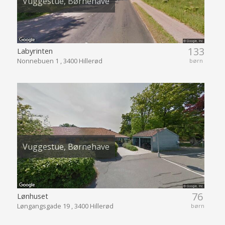
Vuggestue, Børnehave
133
Labyrinten
Nonnebuen 1 , 3400 Hillerød
børn
Vuggestue, Børnehave
76
Lønhuset
Løngangsgade 19 , 3400 Hillerød
børn