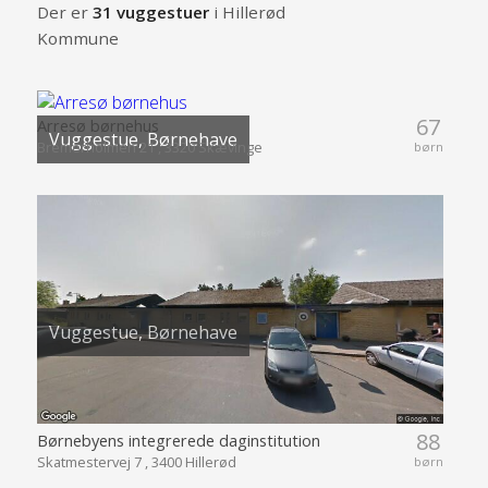
Der er
31 vuggestuer
i Hillerød
Kommune
67
Arresø børnehus
Vuggestue, Børnehave
Bremerholmen 21 , 3320 Skævinge
børn
Vuggestue, Børnehave
88
Børnebyens integrerede daginstitution
Skatmestervej 7 , 3400 Hillerød
børn