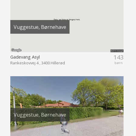
Vuggestue, Børnehave
143
Gadevang Asyl
Rankeskovvej 4 , 3400 Hillerød
børn
Vuggestue, Børnehave