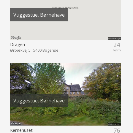
Vuggestue, Børnehave
24
Dragen
Ørbækvej 5 , 5400 Bogense
børn
Vuggestue, Børnehave
76
Kernehuset