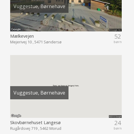
Vuggestue, Børnehave
52
Mælkevejen
Mejerivej 10 , 5471 Søndersø
børn
Vuggestue, Børnehave
24
Skovbørnehuset Langesø
Rugårdsvej 719 , 5462 Morud
børn