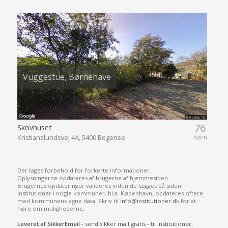
Vuggestue, Børnehave
76
Skovhuset
Kristianslundsvej 4A, 5400 Bogense
børn
Der tages forbehold for forkerte informationer.
Oplysningerne opdateres af brugerne af hjemmesiden.
Brugernes opdateringer valideres inden de lægges på siden.
Institutioner i nogle kommuner, bl.a. København, opdateres oftere
med kommunens egne data. Skriv til
info@institutioner.dk
for at
høre om mulighederne.
Leveret af SikkerEmail
- send sikker mail gratis - til institutioner,