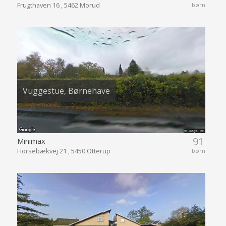
Frugthaven 16 , 5462 Morud
børn
Vuggestue, Børnehave
91
Minimax
Horsebækvej 21 , 5450 Otterup
børn