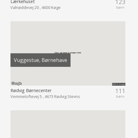
123
Lærkehuset
Valnøddevej 20 , 4600 Køge
børn
Vuggestue, Børnehave
111
Rødvig Børnecenter
Vemmetoftevej 5 , 4673 Rødvig Stevns
børn