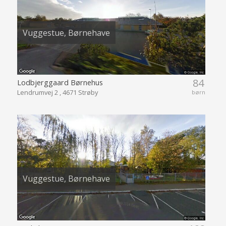
Vuggestue, Børnehave
84
Lodbjerggaard Børnehus
Lendrumvej 2 , 4671 Strøby
børn
Vuggestue, Børnehave