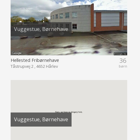
Vuggestue, Børnehave
36
Hellested Fribørnehave
Tåstrupvej 2 , 4652 Hårlev
børn
Vuggestue, Børnehave