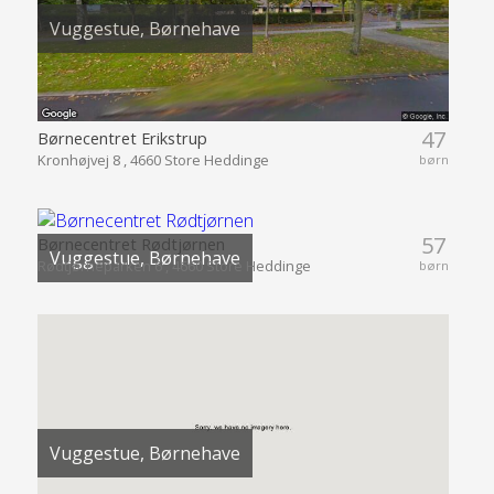
Vuggestue, Børnehave
47
Børnecentret Erikstrup
Kronhøjvej 8 , 4660 Store Heddinge
børn
57
Børnecentret Rødtjørnen
Vuggestue, Børnehave
Rødtjørneparken 6 , 4660 Store Heddinge
børn
Vuggestue, Børnehave