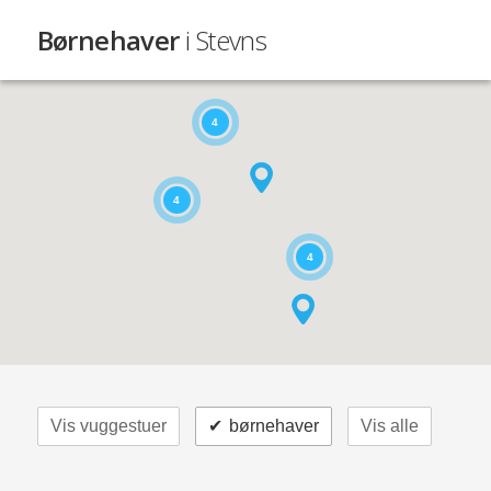
Børnehaver
i Stevns
4
4
4
Vis vuggestuer
✔
børnehaver
Vis alle