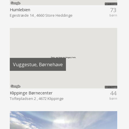
73
Humlebien
Egestræde 14 , 4660 Store Heddinge
børn
Vuggestue, Børnehave
44
Klippinge Børnecenter
Toftepladsen 2 , 4672 Klippinge
børn