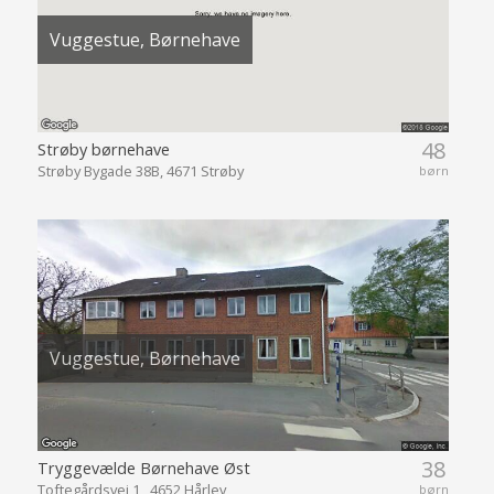
Vuggestue, Børnehave
48
Strøby børnehave
Strøby Bygade 38B, 4671 Strøby
børn
Vuggestue, Børnehave
38
Tryggevælde Børnehave Øst
Toftegårdsvej 1 , 4652 Hårlev
børn