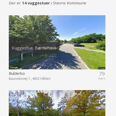
Der er
14 vuggestuer
i Stevns Kommune
Vuggestue, Børnehave
79
Bulderbo
Baunebovej 1 , 4652 Hårlev
børn