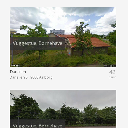
Vuggestue, Børnehave
42
Danalien
Danalien 5 , 9000 Aalborg
børn
Vuggestue, Børnehave