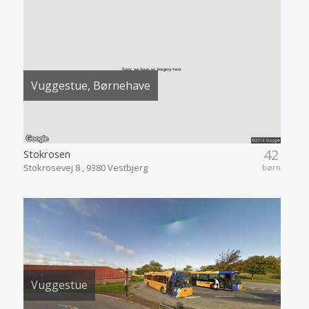
Vuggestue, Børnehave
42
Stokrosen
Stokrosevej 8 , 9380 Vestbjerg
børn
Vuggestue