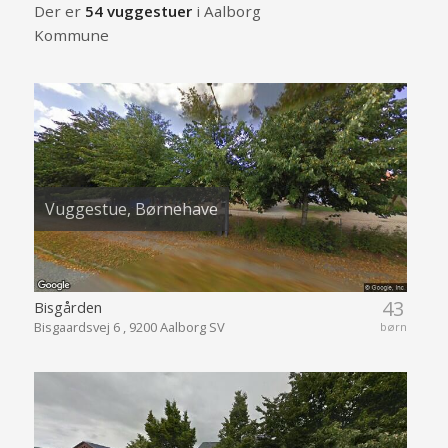
Der er
54 vuggestuer
i Aalborg
Kommune
Vuggestue, Børnehave
43
Bisgården
Bisgaardsvej 6 , 9200 Aalborg SV
børn