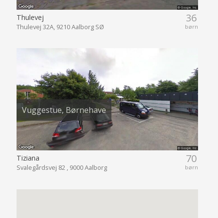
36
Thulevej
Thulevej 32A, 9210 Aalborg SØ
børn
Vuggestue, Børnehave
70
Tiziana
Svalegårdsvej 82 , 9000 Aalborg
børn