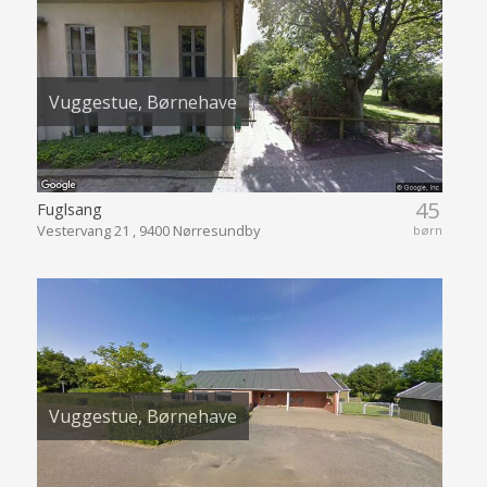
Vuggestue, Børnehave
45
Fuglsang
Vestervang 21 , 9400 Nørresundby
børn
Vuggestue, Børnehave