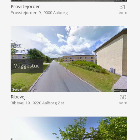
31
Provstejorden
Provstejorden 9 , 9000 Aalborg
børn
Vuggestue
60
Ribevej
Ribevej 19 , 9220 Aalborg Øst
børn