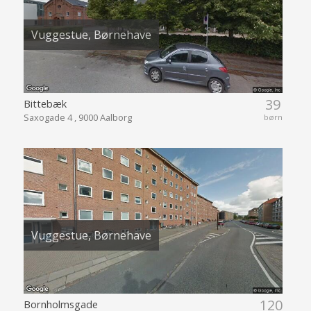
Vuggestue, Børnehave
39
Bittebæk
Saxogade 4 , 9000 Aalborg
børn
Vuggestue, Børnehave
120
Bornholmsgade