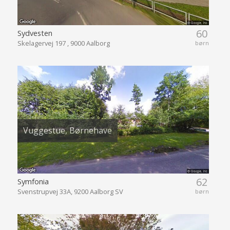
60
Sydvesten
Skelagervej 197 , 9000 Aalborg
børn
Vuggestue, Børnehave
62
Symfonia
Svenstrupvej 33A, 9200 Aalborg SV
børn