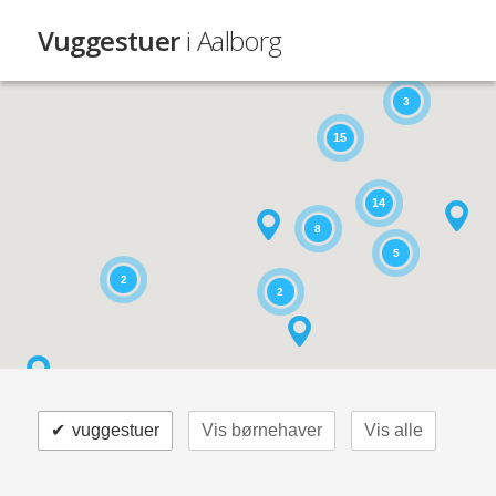
Vuggestuer
i Aalborg
3
15
14
8
5
2
2
✔
vuggestuer
Vis børnehaver
Vis alle