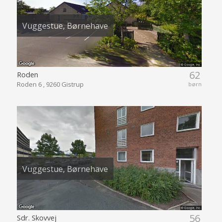
Vuggestue, Børnehave
62
Roden
Roden 6 , 9260 Gistrup
børn
Vuggestue, Børnehave
56
Sdr. Skovvej