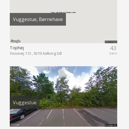
Vuggestue, Børnehave
43
Tophøj
Vissevej 112 , 9210 Aalborg SØ
børn
Vuggestue