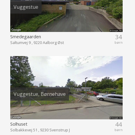
Vuggestue
34
Smedegaarden
Saltumvej 9 , 9220 Aalborg Øst
børn
Vuggestue, Børnehave
44
Solhuset
Solbakkevej 51 , 9230 Svenstrup J
børn