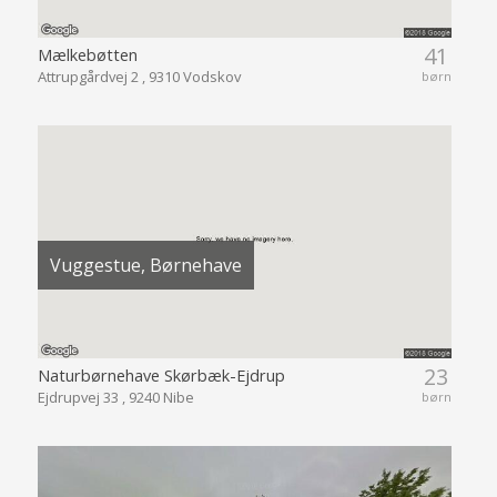
41
Mælkebøtten
Attrupgårdvej 2 , 9310 Vodskov
børn
Vuggestue, Børnehave
23
Naturbørnehave Skørbæk-Ejdrup
Ejdrupvej 33 , 9240 Nibe
børn