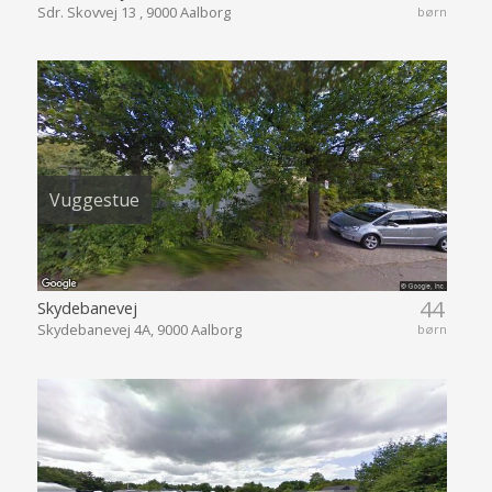
Sdr. Skovvej 13 , 9000 Aalborg
børn
Vuggestue
44
Skydebanevej
Skydebanevej 4A, 9000 Aalborg
børn