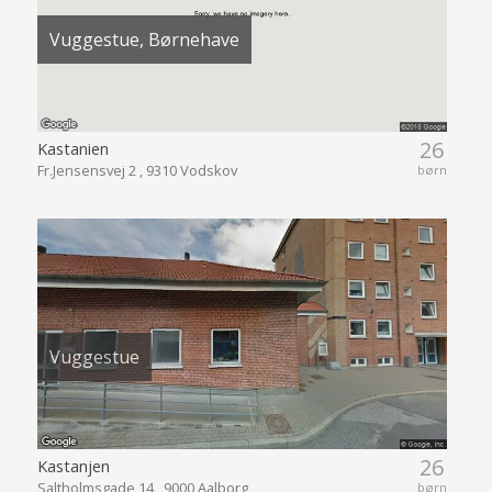
Vuggestue, Børnehave
26
Kastanien
Fr.Jensensvej 2 , 9310 Vodskov
børn
Vuggestue
26
Kastanjen
Saltholmsgade 14 , 9000 Aalborg
børn