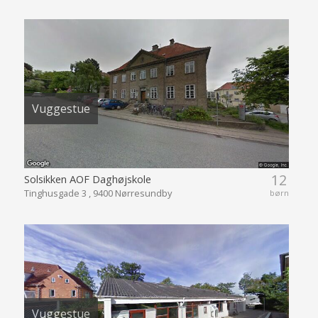
Vuggestue
12
Solsikken AOF Daghøjskole
Tinghusgade 3 , 9400 Nørresundby
børn
Vuggestue