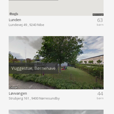
63
Lunden
Lundevej 49 , 9240 Nibe
børn
Vuggestue, Børnehave
44
Løvvangen
Strubjerg 161 , 9400 Nørresundby
børn