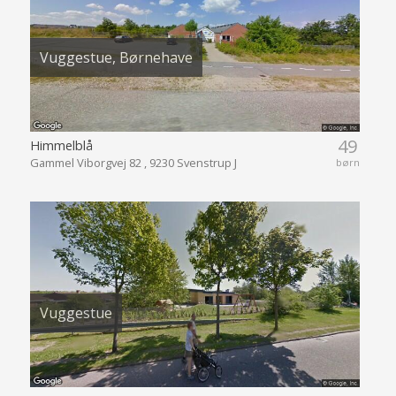
Vuggestue, Børnehave
49
Himmelblå
Gammel Viborgvej 82 , 9230 Svenstrup J
børn
Vuggestue