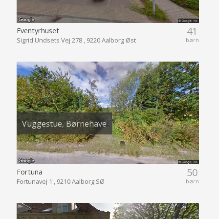
41
Eventyrhuset
Sigrid Undsets Vej 278 , 9220 Aalborg Øst
børn
Vuggestue, Børnehave
50
Fortuna
Fortunavej 1 , 9210 Aalborg SØ
børn