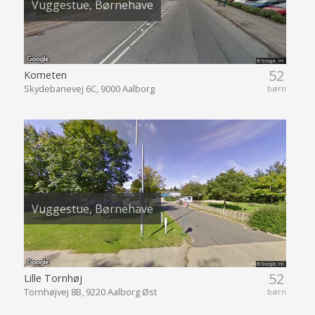
Vuggestue, Børnehave
52
Kometen
Skydebanevej 6C, 9000 Aalborg
børn
Vuggestue, Børnehave
52
Lille Tornhøj
Tornhøjvej 8B, 9220 Aalborg Øst
børn