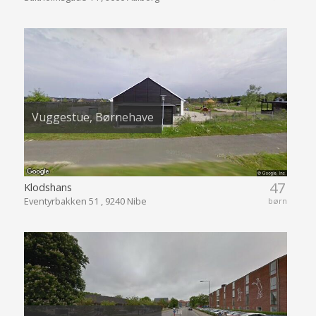
Vuggestue, Børnehave
47
Klodshans
Eventyrbakken 51 , 9240 Nibe
børn