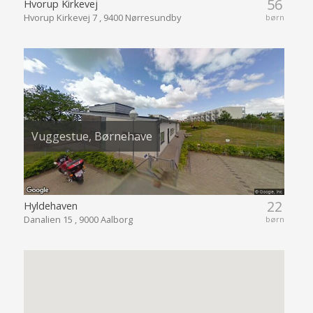
56
Hvorup Kirkevej
Hvorup Kirkevej 7 , 9400 Nørresundby
børn
Vuggestue, Børnehave
22
Hyldehaven
Danalien 15 , 9000 Aalborg
børn