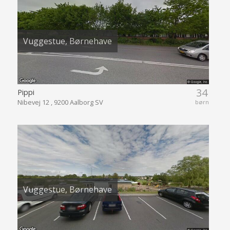
Vuggestue, Børnehave
34
Pippi
Nibevej 12 , 9200 Aalborg SV
børn
Vuggestue, Børnehave