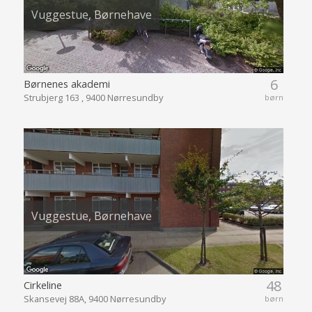
Vuggestue, Børnehave
6
Børnenes akademi
Strubjerg 163 , 9400 Nørresundby
børn
Vuggestue, Børnehave
48
Cirkeline
Skansevej 88A, 9400 Nørresundby
børn