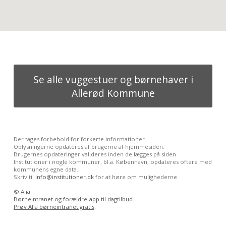
Se alle vuggestuer og børnehaver i
Allerød Kommune
Der tages forbehold for forkerte informationer.
Oplysningerne opdateres af brugerne af hjemmesiden.
Brugernes opdateringer valideres inden de lægges på siden.
Institutioner i nogle kommuner, bl.a. København, opdateres oftere med
kommunens egne data.
Skriv til
info@institutioner.dk
for at høre om mulighederne.
©
Alia
Børneintranet og forældre-app til dagtilbud.
Prøv Alia børneintranet gratis
.