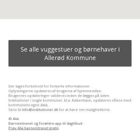
Se alle vuggestuer og børnehaver i
Allerød Kommune
Der tages forbehold for forkerte informationer.
Oplysningerne opdateres af brugerne af hjemmesiden.
Brugernes opdateringer valideres inden de lægges på siden.
Institutioner i nogle kommuner, bl.a. København, opdateres oftere med
kommunens egne data.
Skriv til
info@institutioner.dk
for at høre om mulighederne.
©
Alia
Børneintranet og forældre-app til dagtilbud.
Prøv Alia børneintranet gratis
.