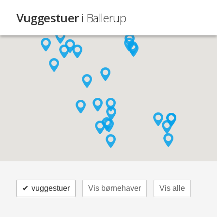
Vuggestuer
i Ballerup
✔
vuggestuer
Vis børnehaver
Vis alle