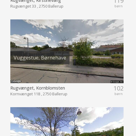
119
Rugvænget 33 , 2750 Ballerup
børn
Vuggestue, Børnehave
102
Rugvænget, Kornblomsten
Kornvænget 118 , 2750 Ballerup
børn