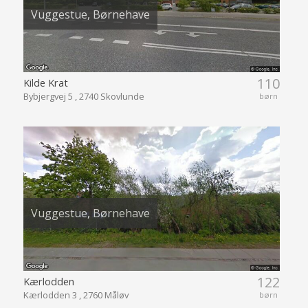
Vuggestue, Børnehave
110
Kilde Krat
Bybjergvej 5 , 2740 Skovlunde
børn
Vuggestue, Børnehave
122
Kærlodden
Kærlodden 3 , 2760 Måløv
børn