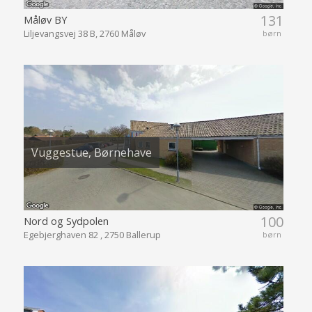
131
Måløv BY
Liljevangsvej 38 B, 2760 Måløv
børn
Vuggestue, Børnehave
100
Nord og Sydpolen
Egebjerghaven 82 , 2750 Ballerup
børn