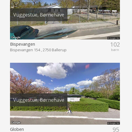
Vuggestue, Børnehave
102
Bispevangen
Bispevangen 154 , 2750 Ballerup
børn
Vuggestue, Børnehave
95
Globen