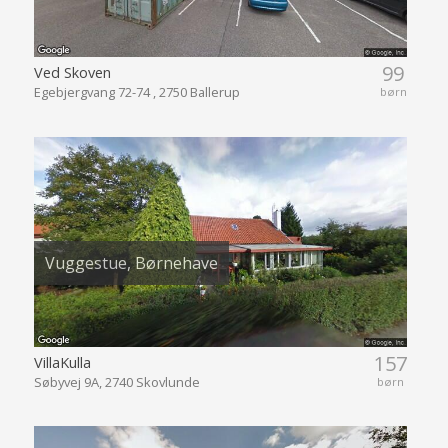
99
Ved Skoven
Egebjergvang 72-74 , 2750 Ballerup
børn
Vuggestue, Børnehave
157
VillaKulla
Søbyvej 9A, 2740 Skovlunde
børn