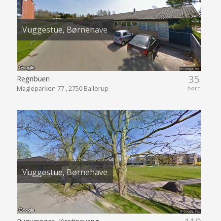
Vuggestue, Børnehave
35
Regnbuen
Magleparken 77 , 2750 Ballerup
børn
Vuggestue, Børnehave
Rugvænget, Kirstinevang