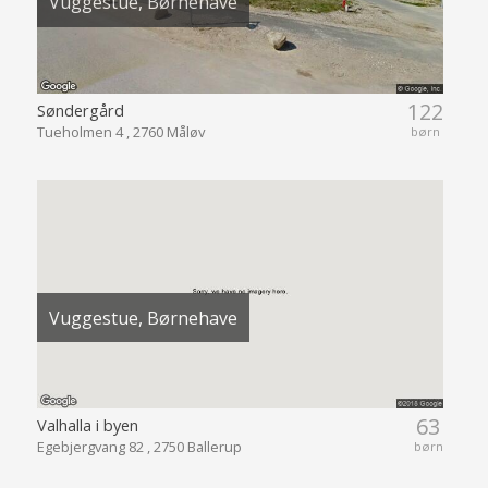
Vuggestue, Børnehave
122
Søndergård
Tueholmen 4 , 2760 Måløv
børn
Vuggestue, Børnehave
63
Valhalla i byen
Egebjergvang 82 , 2750 Ballerup
børn