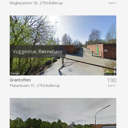
Magleparken 18 , 2750 Ballerup
børn
Vuggestue, Børnehave
190
Grantoften
Platanbuen 15 , 2750 Ballerup
børn