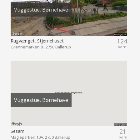
Vuggestue, Børnehave
124
Rugvænget, Stjernehuset
Grønnemarken 8 , 2750 Ballerup
børn
Vuggestue, Børnehave
21
Sesam
Magleparken 10A, 2750 Ballerup
børn