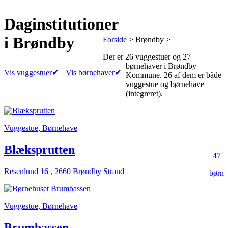
Daginstitutioner
i Brøndby
Forside
> Brøndby >
Der er
26 vuggestuer
og
27
børnehaver
i Brøndby
Vis vuggestuer
✔
Vis børnehaver
✔
Kommune.
26 af dem er både
vuggestue og børnehave
(integreret).
Vuggestue, Børnehave
Blæksprutten
47
Resenlund 16 , 2660 Brøndby Strand
børn
Vuggestue, Børnehave
Brumbassen