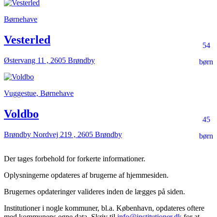
Børnehave
Vesterled
54
Østervang 11 , 2605 Brøndby
børn
Vuggestue, Børnehave
Voldbo
45
Brøndby Nordvej 219 , 2605 Brøndby
børn
Der tages forbehold for forkerte informationer.
Oplysningerne opdateres af brugerne af hjemmesiden.
Brugernes opdateringer valideres inden de lægges på siden.
Institutioner i nogle kommuner, bl.a. København, opdateres oftere
med kommunens egne data. Skriv til
info@institutioner.dk
for at