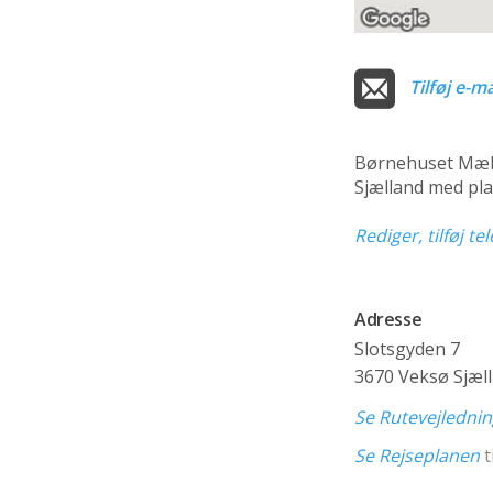
Tilføj e-ma
Børnehuset Mæl
Sjælland med pla
Rediger, tilføj t
Adresse
Slotsgyden 7
3670 Veksø Sjæl
Se Rutevejledni
Se Rejseplanen
t