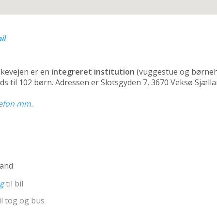
il
kevejen er en
integreret institution
(vuggestue og børneh
ds til 102 børn. Adressen er Slotsgyden 7, 3670 Veksø Sjæll
elefon mm.
land
ng
til bil
il tog og bus