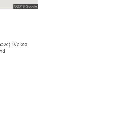
ave)
i Veksø
and