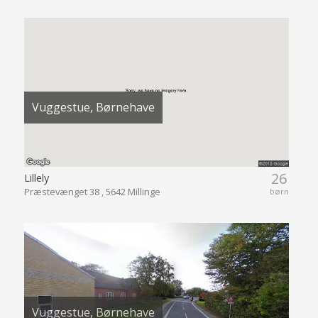
Vuggestue, Børnehave
26
Lillely
Præstevænget 38 , 5642 Millinge
børn
Vuggestue, Børnehave