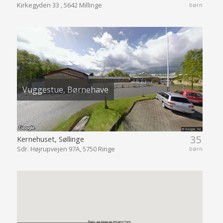
Kirkegyden 33 , 5642 Millinge
børn
Vuggestue, Børnehave
35
Kernehuset, Søllinge
Sdr. Højrupvejen 97A, 5750 Ringe
børn