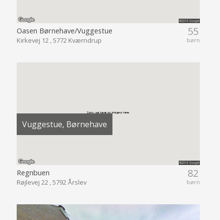
55
Oasen Børnehave/Vuggestue
Kirkevej 12 , 5772 Kværndrup
børn
Vuggestue, Børnehave
82
Regnbuen
Røjlevej 22 , 5792 Årslev
børn