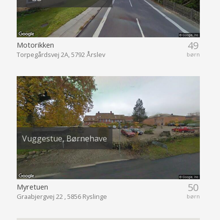
49
Motorikken
Torpegårdsvej 2A, 5792 Årslev
børn
Vuggestue, Børnehave
50
Myretuen
Graabjergvej 22 , 5856 Ryslinge
børn