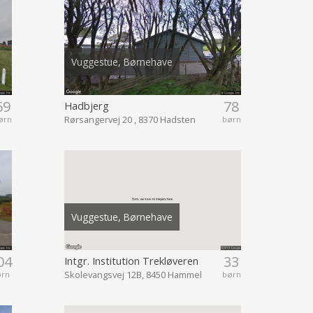
Vuggestue, Børnehave
69
78
Hadbjerg
Rørsangervej 20 , 8370 Hadsten
ørn
børn
Vuggestue, Børnehave
04
33
Intgr. Institution Trekløveren
Skolevangsvej 12B, 8450 Hammel
ørn
børn