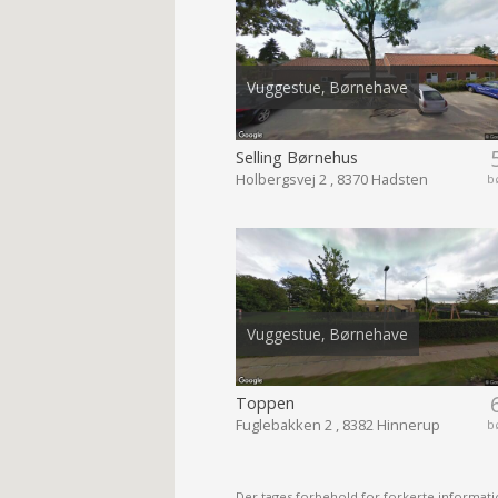
Vuggestue, Børnehave
Selling Børnehus
Holbergsvej 2 , 8370 Hadsten
b
Vuggestue, Børnehave
Toppen
Fuglebakken 2 , 8382 Hinnerup
b
Der tages forbehold for forkerte informati