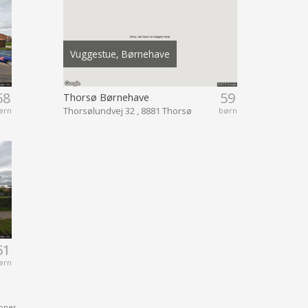
Vuggestue, Børnehave
58
59
Thorsø Børnehave
Thorsølundvej 32 , 8881 Thorsø
ørn
børn
61
ørn
oner.