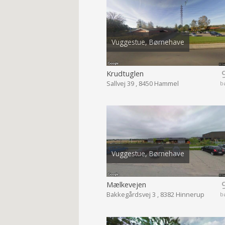
Vuggestue, Børnehave
Krudtuglen
Sallvej 39 , 8450 Hammel
b
Vuggestue, Børnehave
Mælkevejen
Bakkegårdsvej 3 , 8382 Hinnerup
b