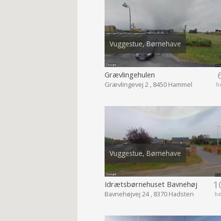
Vuggestue, Børnehave
Grævlingehulen
Grævlingevej 2 , 8450 Hammel
b
Vuggestue, Børnehave
1
Idrætsbørnehuset Bavnehøj
Bavnehøjvej 24 , 8370 Hadsten
b