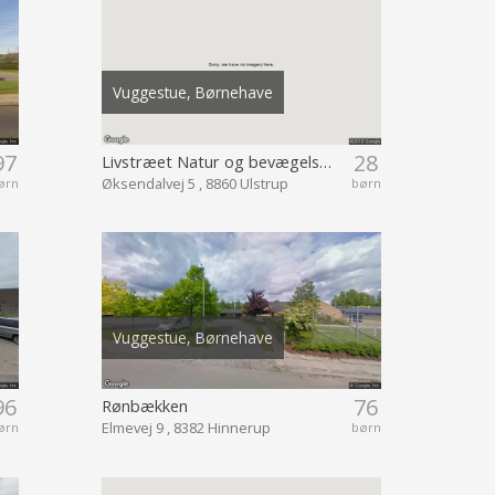
Vuggestue, Børnehave
97
28
Livstræet Natur og bevægelses børnehave og vuggest
Øksendalvej 5 , 8860 Ulstrup
ørn
børn
Vuggestue, Børnehave
96
76
Rønbækken
Elmevej 9 , 8382 Hinnerup
ørn
børn