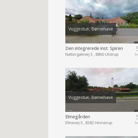
Vuggestue, Børnehave
Den integrerede inst. Spiren
Nattergalevej 5 , 8860 Ulstrup
b
Vuggestue, Børnehave
Elmegården
Elmevej 3 , 8382 Hinnerup
b