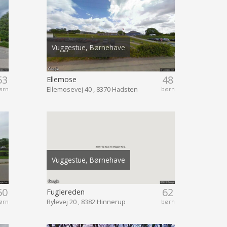
Vuggestue, Børnehave
53
48
Ellemose
Ellemosevej 40 , 8370 Hadsten
ørn
børn
Vuggestue, Børnehave
50
62
Fuglereden
Rylevej 20 , 8382 Hinnerup
ørn
børn