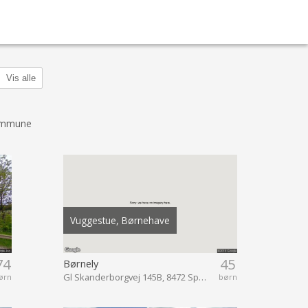
Vis alle
ommune
Vuggestue, Børnehave
74
45
Børnely
Gl Skanderborgvej 145B, 8472 Sporup
ørn
børn