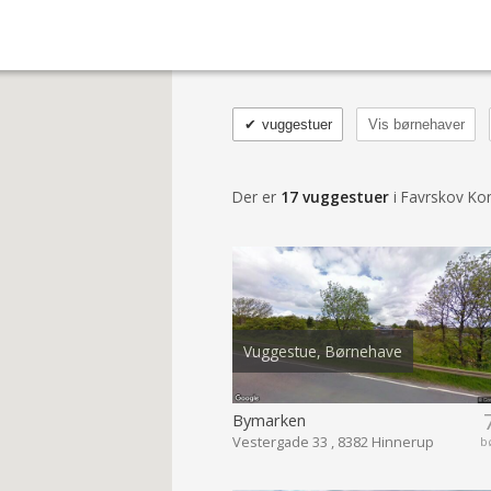
✔
vuggestuer
Vis børnehaver
Der er
17 vuggestuer
i Favrskov K
Vuggestue, Børnehave
Bymarken
Vestergade 33 , 8382 Hinnerup
b