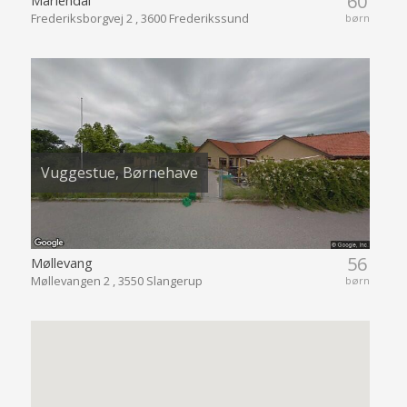
60
Frederiksborgvej 2 , 3600 Frederikssund
børn
Vuggestue, Børnehave
56
Møllevang
Møllevangen 2 , 3550 Slangerup
børn