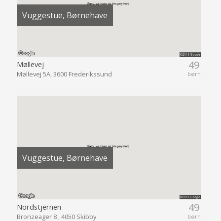
Vuggestue, Børnehave
49
Møllevej
Møllevej 5A, 3600 Frederikssund
børn
Vuggestue, Børnehave
49
Nordstjernen
Bronzeager 8 , 4050 Skibby
børn