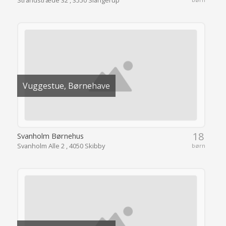
18
Svanholm Børnehus
Svanholm Alle 2 , 4050 Skibby
børn
Vuggestue, Børnehave
44
Toftelund
Højvang 6 , 3600 Frederikssund
børn