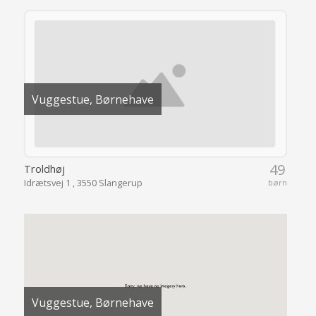
49
Troldhøj
Idrætsvej 1 , 3550 Slangerup
børn
Vuggestue, Børnehave
37
Valmuevej
Valmuevej 10 , 3600 Frederikssund
børn