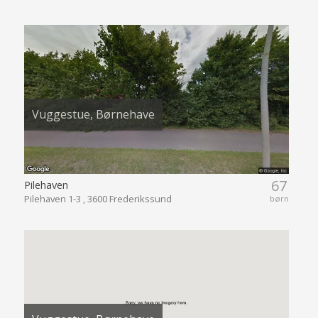
Vuggestue, Børnehave
67
Pilehaven
Pilehaven 1-3 , 3600 Frederikssund
børn