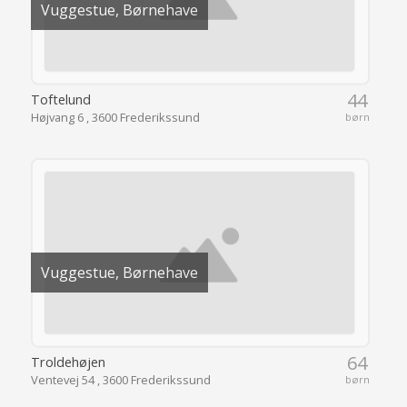
Vuggestue, Børnehave
64
Troldehøjen
Ventevej 54 , 3600 Frederikssund
børn
Vuggestue, Børnehave