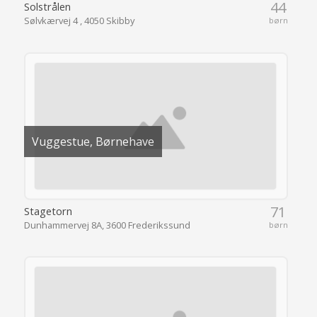
44
Solstrålen
Sølvkærvej 4 , 4050 Skibby
børn
Vuggestue, Børnehave
71
Stagetorn
Dunhammervej 8A, 3600 Frederikssund
børn
52
Stenhøjgård
Vuggestue, Børnehave
Ventevej 23A, 3600 Frederikssund
børn