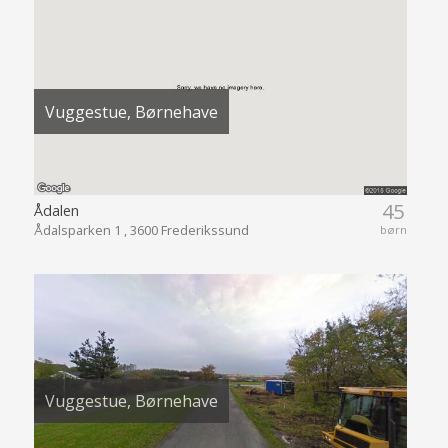
45
Ådalen
Ådalsparken 1 , 3600 Frederikssund
børn
Vuggestue, Børnehave
69
Ørnesten
Østersvej 1A, 3600 Frederikssund
børn
Der tages forbehold for forkerte informationer.
Oplysningerne opdateres af brugerne af hjemmesiden.
Brugernes opdateringer valideres inden de lægges på siden.
Institutioner i nogle kommuner, bl.a. København, opdateres oftere