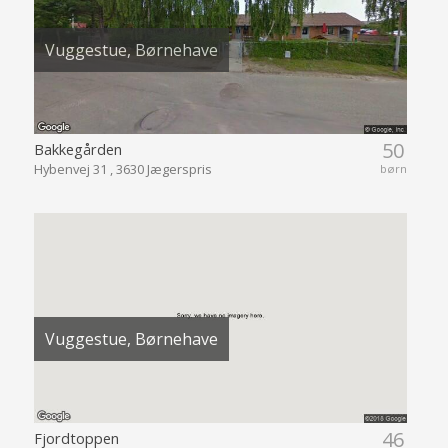
Vuggestue, Børnehave
50
Bakkegården
Hybenvej 31 , 3630 Jægerspris
børn
Vuggestue, Børnehave
46
Fjordtoppen