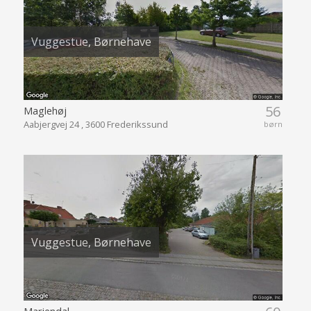
Vuggestue, Børnehave
56
Maglehøj
Aabjergvej 24 , 3600 Frederikssund
børn
Vuggestue, Børnehave
Mariendal