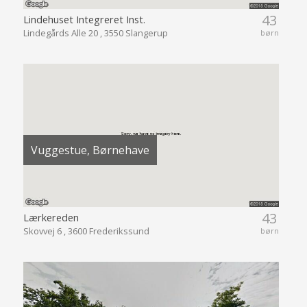
43
Lindehuset Integreret Inst.
Lindegårds Alle 20 , 3550 Slangerup
børn
Vuggestue, Børnehave
43
Lærkereden
Skovvej 6 , 3600 Frederikssund
børn