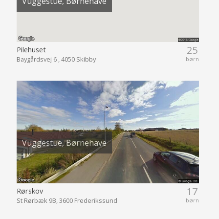
Vuggestue, Børnehave
25
Pilehuset
Baygårdsvej 6 , 4050 Skibby
børn
Vuggestue, Børnehave
17
Rørskov
St Rørbæk 9B, 3600 Frederikssund
børn