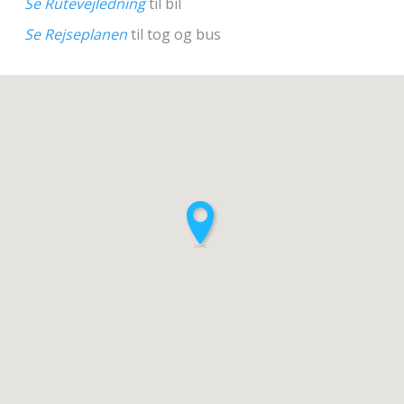
Se Rutevejledning
til bil
Se Rejseplanen
til tog og bus