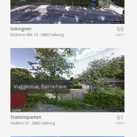
69
Solvognen
Dickens Alle 13 , 2860 Søborg
børn
Vuggestue, Børnehave
61
Stationsparken
Vadbro 37 , 2860 Søborg
børn