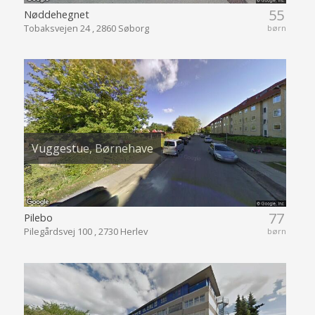
55
Nøddehegnet
Tobaksvejen 24 , 2860 Søborg
børn
Vuggestue, Børnehave
77
Pilebo
Pilegårdsvej 100 , 2730 Herlev
børn