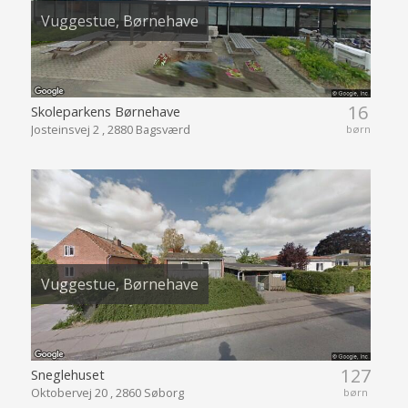
Vuggestue, Børnehave
16
Skoleparkens Børnehave
Josteinsvej 2 , 2880 Bagsværd
børn
Vuggestue, Børnehave
127
Sneglehuset
Oktobervej 20 , 2860 Søborg
børn