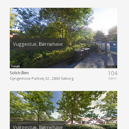
Vuggestue, Børnehave
104
Solstrålen
Gyngemose Parkvej 32 , 2860 Søborg
børn
Vuggestue, Børnehave