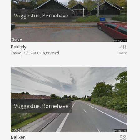
Vuggestue, Børnehave
48
Bakkely
Taxvej 17 , 2880 Bagsværd
børn
Vuggestue, Børnehave
58
Bakken