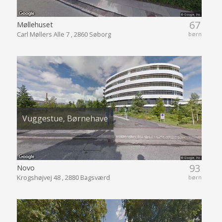
67
Møllehuset
Carl Møllers Alle 7 , 2860 Søborg
børn
Vuggestue, Børnehave
93
Novo
Krogshøjvej 48 , 2880 Bagsværd
børn