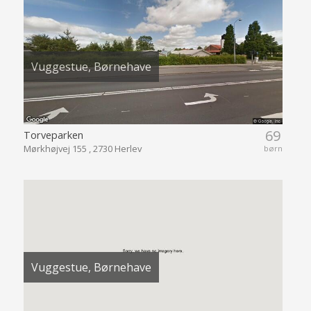
Vuggestue, Børnehave
69
Torveparken
Mørkhøjvej 155 , 2730 Herlev
børn
Vuggestue, Børnehave