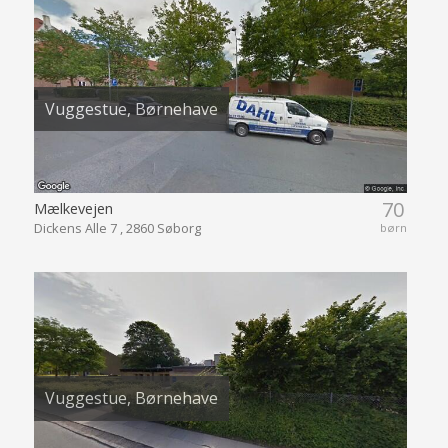
Vuggestue, Børnehave
70
Mælkevejen
Dickens Alle 7 , 2860 Søborg
børn
Vuggestue, Børnehave