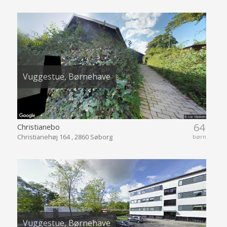
Vuggestue, Børnehave
64
Christianebo
Christianehøj 164 , 2860 Søborg
børn
Vuggestue, Børnehave