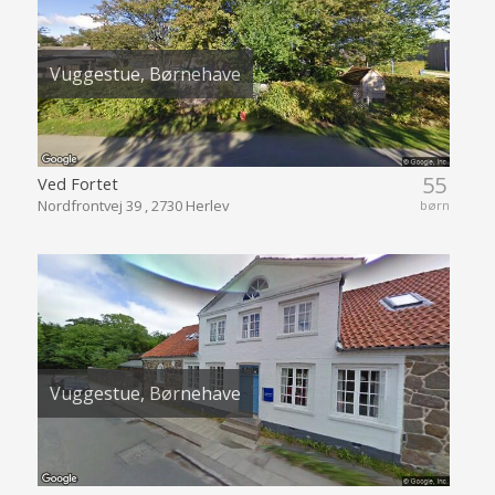
Vuggestue, Børnehave
55
Ved Fortet
Nordfrontvej 39 , 2730 Herlev
børn
Vuggestue, Børnehave