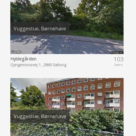
Vuggestue, Børnehave
103
Hyldegården
Gyngemosevej 1 , 2860 Søborg
børn
Vuggestue, Børnehave