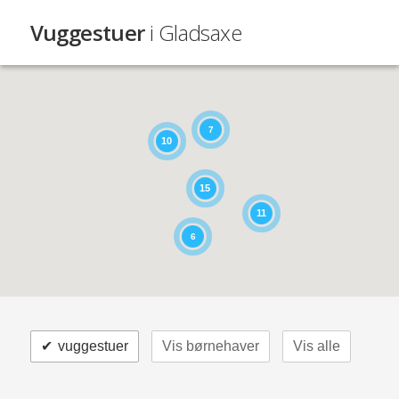
Vuggestuer
i Gladsaxe
7
10
15
11
6
✔
vuggestuer
Vis børnehaver
Vis alle