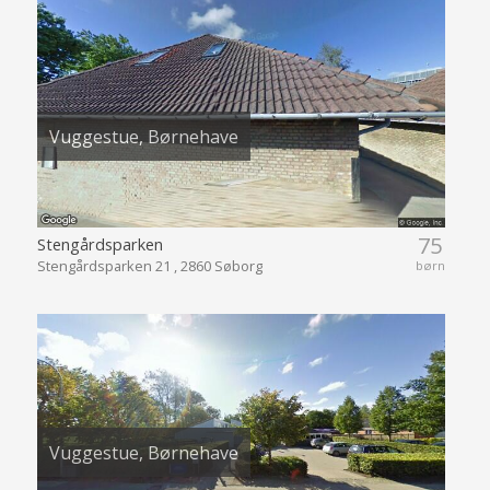
Vuggestue, Børnehave
75
Stengårdsparken
Stengårdsparken 21 , 2860 Søborg
børn
Vuggestue, Børnehave