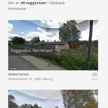
Der er
49 vuggestuer
i Gladsaxe
Kommune
Vuggestue, Børnehave
88
Alsikemarken
Alsikemarken 13 , 2860 Søborg
børn