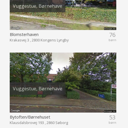
Vuggestue, Børnehave
76
Blomsterhaven
Krakasvej 3 , 2800 Kongens Lyngby
børn
Vuggestue, Børnehave
53
Bytoften/Børnehuset
Klausdalsbrovej 193 , 2860 Søborg
børn