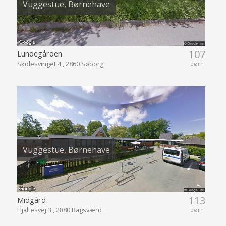
Vuggestue, Børnehave
107
Lundegården
Skolesvinget 4 , 2860 Søborg
børn
Vuggestue, Børnehave
113
Midgård
Hjaltesvej 3 , 2880 Bagsværd
børn