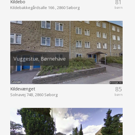
81
Kildebo
Kildebakkegårdsalle 166 , 2860 Søborg
børn
Vuggestue, Børnehave
85
Kildevænget
Solnavej 74B, 2860 Søborg
børn