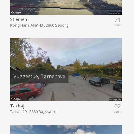
71
Stjernen
Kong Hans Alle' 43 , 2860 Søborg
børn
Vuggestue, Børnehave
62
Taxhøj
Taxvej 19 , 2880 Bagsværd
børn