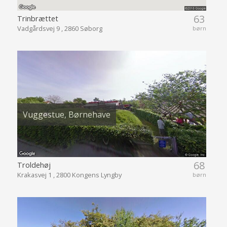
63
Trinbrættet
Vadgårdsvej 9 , 2860 Søborg
børn
Vuggestue, Børnehave
68
Troldehøj
Krakasvej 1 , 2800 Kongens Lyngby
børn