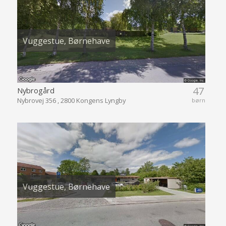
Vuggestue, Børnehave
47
Nybrogård
Nybrovej 356 , 2800 Kongens Lyngby
børn
Vuggestue, Børnehave