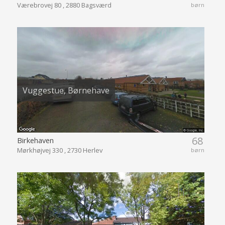
Værebrovej 80 , 2880 Bagsværd
børn
Vuggestue, Børnehave
68
Birkehaven
Mørkhøjvej 330 , 2730 Herlev
børn