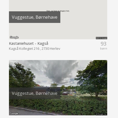
Vuggestue, Børnehave
93
Kastaniehuset - Kagså
Kagså Kollegiet 216 , 2730 Herlev
børn
Vuggestue, Børnehave