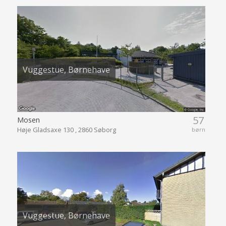
Vuggestue, Børnehave
57
Mosen
Høje Gladsaxe 130 , 2860 Søborg
børn
Vuggestue, Børnehave