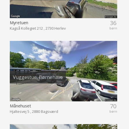
36
Myretuen
Kagså Kollegiet 212 , 2730 Herlev
børn
Vuggestue, Børnehave
70
Månehuset
Hjaltesvej 5 , 2880 Bagsværd
børn