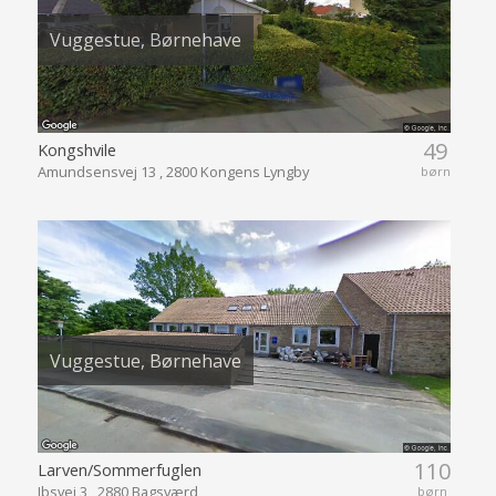
Vuggestue, Børnehave
49
Kongshvile
Amundsensvej 13 , 2800 Kongens Lyngby
børn
Vuggestue, Børnehave
110
Larven/Sommerfuglen
Ibsvej 3 , 2880 Bagsværd
børn