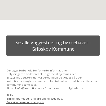
Se alle vuggestuer og børnehaver i
Gribskov Kommune
Der tages forbehold for forkerte informationer.
Oplysningerne opdateres af brugerne af hjemmesiden.
Brugernes opdateringer valideres inden de lægges på siden.
Institutioner i nogle kommuner, bl.a. København, opdateres oftere med
kommunens egne data.
Skriv til
info@institutioner.dk
for at høre om mulighederne.
©
Alia
Børneintranet og forældre-app til dagtilbud.
Prøv Alia børneintranet gratis
.