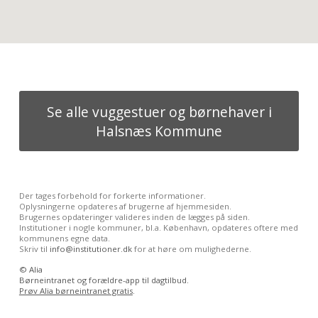
Se alle vuggestuer og børnehaver i
Halsnæs Kommune
Der tages forbehold for forkerte informationer.
Oplysningerne opdateres af brugerne af hjemmesiden.
Brugernes opdateringer valideres inden de lægges på siden.
Institutioner i nogle kommuner, bl.a. København, opdateres oftere med
kommunens egne data.
Skriv til
info@institutioner.dk
for at høre om mulighederne.
©
Alia
Børneintranet og forældre-app til dagtilbud.
Prøv Alia børneintranet gratis
.