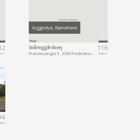
Vuggestue, Børnehave
12
116
Skåringgårdsvej
Præstesvinget 3 , 3300 Frederiksværk
ørn
børn
94
ørn