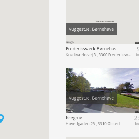
Vuggestue, Børnehave
Frederiksværk Børnehus
Krudtværksvej 3 , 3300 Frederiksværk
b
Vuggestue, Børnehave
2
Kregme
Hovedgaden 25 , 3310 Ølsted
b