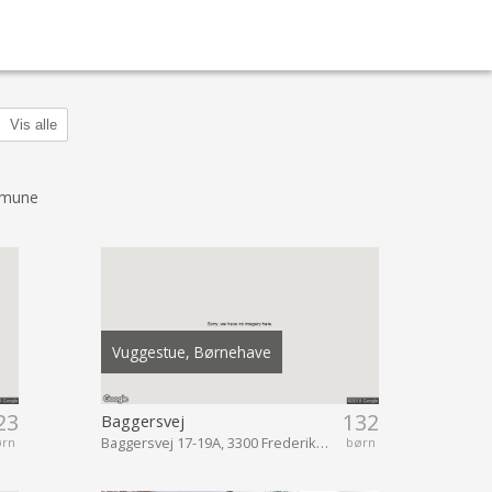
Vis alle
mmune
Vuggestue, Børnehave
23
132
Baggersvej
Baggersvej 17-19A, 3300 Frederiksværk
ørn
børn