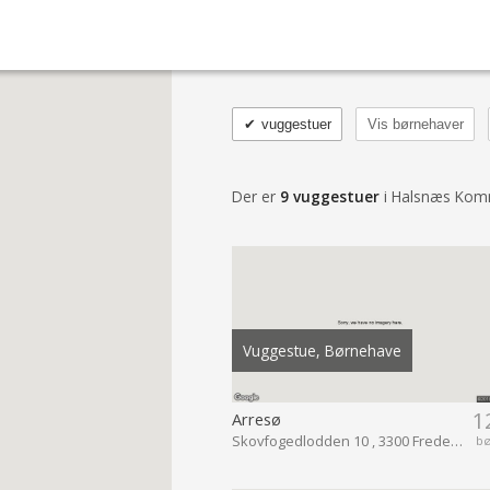
✔
vuggestuer
Vis børnehaver
Der er
9 vuggestuer
i Halsnæs Ko
Vuggestue, Børnehave
1
Arresø
Skovfogedlodden 10 , 3300 Frederiksværk
b