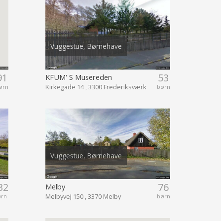
Vuggestue, Børnehave
91
53
KFUM' S Musereden
Kirkegade 14 , 3300 Frederiksværk
ørn
børn
Vuggestue, Børnehave
32
76
Melby
Melbyvej 150 , 3370 Melby
ørn
børn