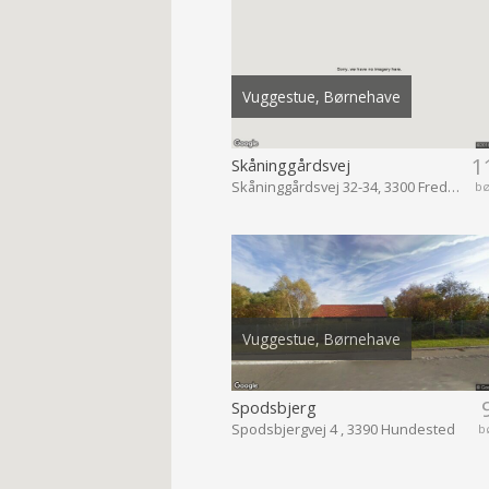
Vuggestue, Børnehave
1
Skåninggårdsvej
Skåninggårdsvej 32-34, 3300 Frederiksværk
b
Vuggestue, Børnehave
Spodsbjerg
Spodsbjergvej 4 , 3390 Hundested
b