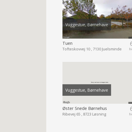
Vuggestue, Børnehave
Tuen
Tofteskovvej 10 , 7130 Juelsminde
b
Vuggestue, Børnehave
Øster Snede Børnehus
Ribevej 65 , 8723 Løsning
b