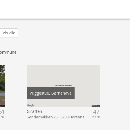
Vis alle
 Kommune
Vuggestue, Børnehave
61
47
Giraffen
Sønderbakken 25 , 8700 Horsens
ørn
børn