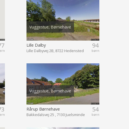
Vuggestue, Børnehave
77
94
Lille Dalby
Lille Dalbyvej 2B, 8722 Hedensted
ørn
børn
Vuggestue, Børnehave
73
54
Rårup Børnehave
Bakkedalsvej 25 , 7130 Juelsminde
ørn
børn