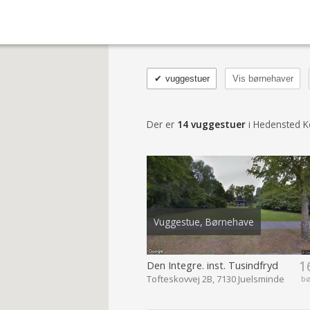
✔
vuggestuer
Vis børnehaver
Der er
14 vuggestuer
i Hedensted
Vuggestue, Børnehave
1
Den Integre. inst. Tusindfryd
Tofteskovvej 2B, 7130 Juelsminde
b