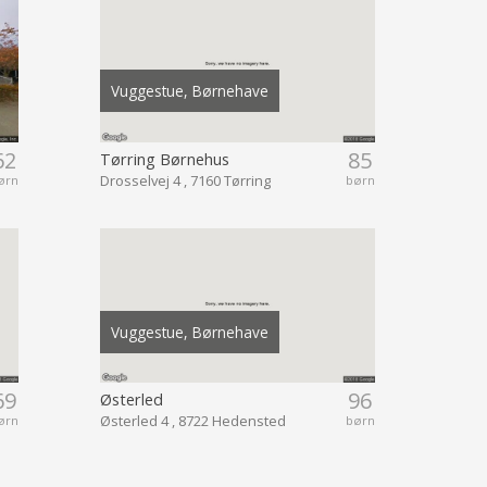
Vuggestue, Børnehave
62
85
Tørring Børnehus
Drosselvej 4 , 7160 Tørring
ørn
børn
Vuggestue, Børnehave
69
96
Østerled
Østerled 4 , 8722 Hedensted
ørn
børn