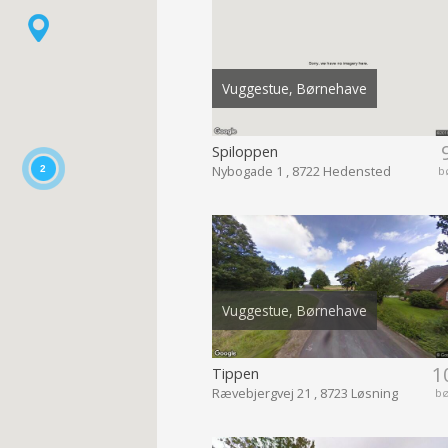
Vuggestue, Børnehave
Spiloppen
Nybogade 1 , 8722 Hedensted
b
2
Vuggestue, Børnehave
1
Tippen
Rævebjergvej 21 , 8723 Løsning
b