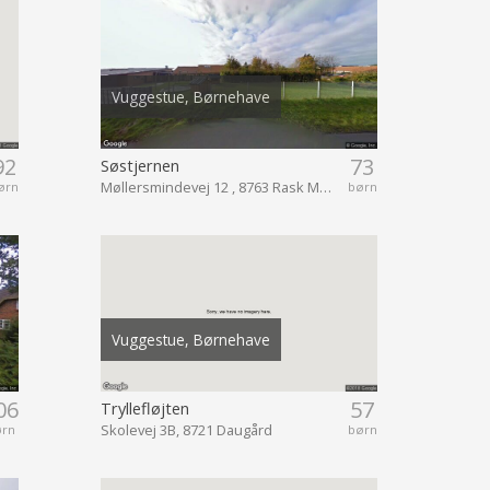
Vuggestue, Børnehave
92
73
Søstjernen
Møllersmindevej 12 , 8763 Rask Mølle
ørn
børn
Vuggestue, Børnehave
06
57
Tryllefløjten
Skolevej 3B, 8721 Daugård
ørn
børn