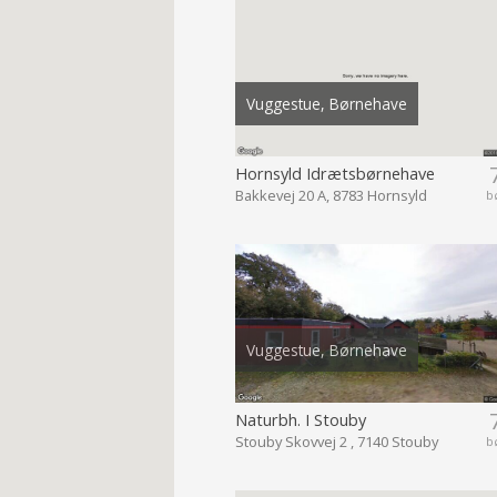
Vuggestue, Børnehave
Hornsyld Idrætsbørnehave
Bakkevej 20 A, 8783 Hornsyld
b
Vuggestue, Børnehave
Naturbh. I Stouby
Stouby Skovvej 2 , 7140 Stouby
b