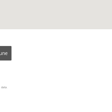
mune
 data.