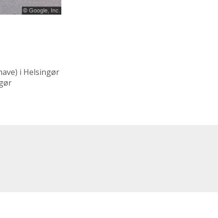
have)
i Helsingør
ngør