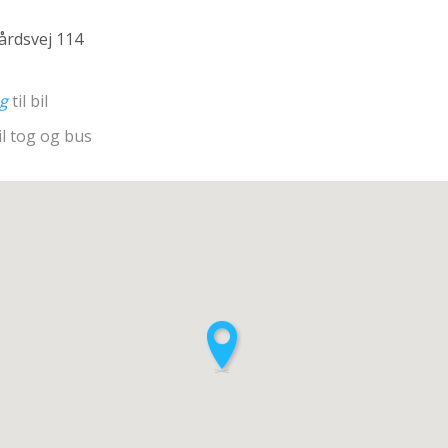
rdsvej 114
ng
til bil
il tog og bus