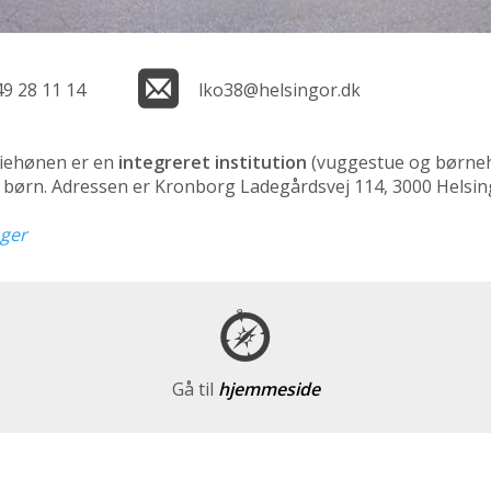
49 28 11 14
lko38@helsingor.dk
iehønen er en
integreret institution
(vuggestue og børne
4 børn. Adressen er Kronborg Ladegårdsvej 114, 3000 Helsi
nger
Gå til
hjemmeside