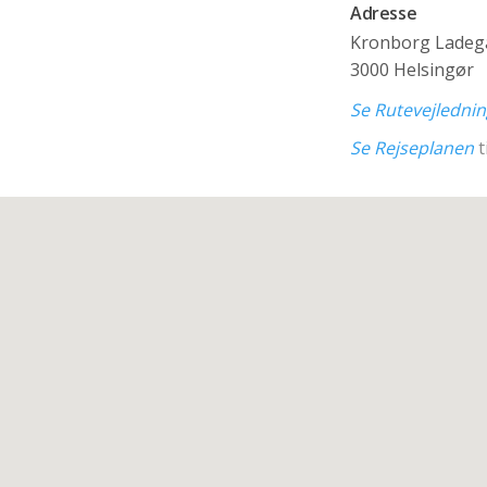
Adresse
Kronborg Ladegå
3000 Helsingør
Se Rutevejledni
Se Rejseplanen
t