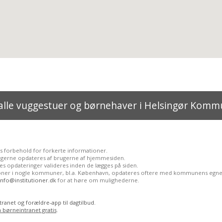
alle vuggestuer og børnehaver i Helsingør Kom
s forbehold for forkerte informationer.
ngerne opdateres af brugerne af hjemmesiden.
s opdateringer valideres inden de lægges på siden.
tioner i nogle kommuner, bl.a. København, opdateres oftere med kommunens egne
info@institutioner.dk
for at høre om mulighederne.
ranet og forældre-app til dagtilbud.
a børneintranet gratis
.