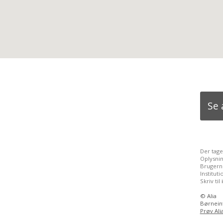
Se 
Der tage
Oplysni
Brugerne
Institu
Skriv til
©
Alia
Børneint
Prøv Ali