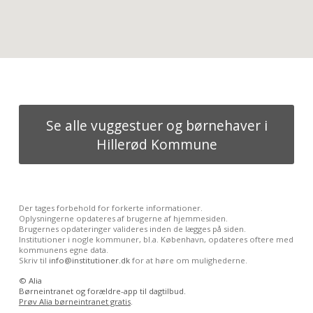
Se alle vuggestuer og børnehaver i
Hillerød Kommune
Der tages forbehold for forkerte informationer.
Oplysningerne opdateres af brugerne af hjemmesiden.
Brugernes opdateringer valideres inden de lægges på siden.
Institutioner i nogle kommuner, bl.a. København, opdateres oftere med
kommunens egne data.
Skriv til
info@institutioner.dk
for at høre om mulighederne.
©
Alia
Børneintranet og forældre-app til dagtilbud.
Prøv Alia børneintranet gratis
.