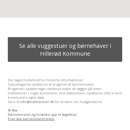
Se alle vuggestuer og børnehaver i
Hillerød Kommune
Der tages forbehold for forkerte informationer.
Oplysningerne opdateres af brugerne af hjemmesiden.
Brugernes opdateringer valideres inden de lægges på siden.
Institutioner i nogle kommuner, bl.a. København, opdateres oftere med
kommunens egne data.
Skriv til
info@institutioner.dk
for at høre om mulighederne.
©
Alia
Børneintranet og forældre-app til dagtilbud.
Prøv Alia børneintranet gratis
.