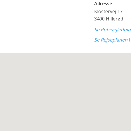
Adresse
Klostervej 17
3400 Hillerød
Se Rutevejledni
Se Rejseplanen
t