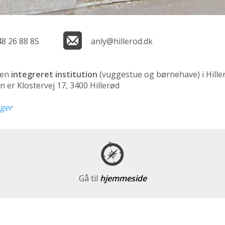
48 26 88 85
anly@hillerod.dk
 en
integreret institution
(vuggestue og børnehave)
i Hille
n er Klostervej 17, 3400 Hillerød
nger
Gå til
hjemmeside