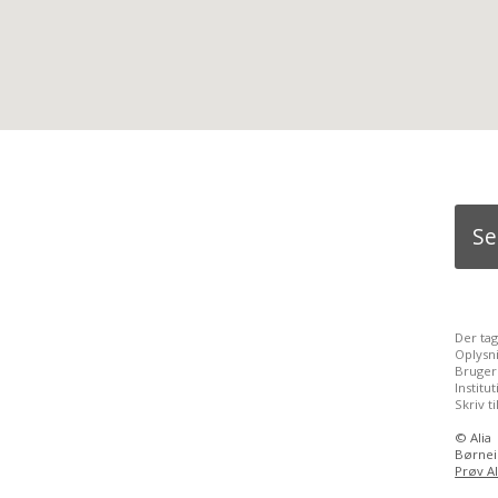
Se
Der ta
Oplysn
Bruger
Instit
Skriv ti
©
Alia
Børnein
Prøv Al