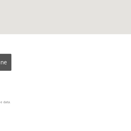
une
e data.