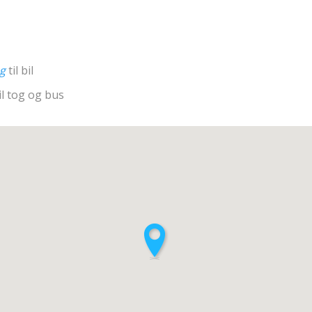
ng
til bil
il tog og bus