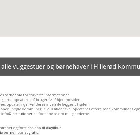
 alle vuggestuer og børnehaver i Hillerød Komm
ges forbehold for forkerte informationer.
ingerne opdateres af brugerne af hjemmesiden.
nes opdateringer valideres inden de lægges på siden.
utioner i nogle kommuner, bl.a. København, opdateres oftere med kommunens egn
l
info@institutioner.dk
for at høre om mulighederne.
tranet og forældre-app til dagtilbud.
ia børneintranet gratis
.