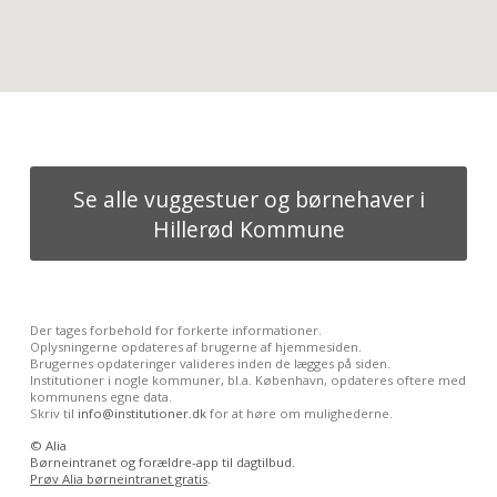
Se alle vuggestuer og børnehaver i
Hillerød Kommune
Der tages forbehold for forkerte informationer.
Oplysningerne opdateres af brugerne af hjemmesiden.
Brugernes opdateringer valideres inden de lægges på siden.
Institutioner i nogle kommuner, bl.a. København, opdateres oftere med
kommunens egne data.
Skriv til
info@institutioner.dk
for at høre om mulighederne.
©
Alia
Børneintranet og forældre-app til dagtilbud.
Prøv Alia børneintranet gratis
.