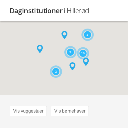
Daginstitutioner
i Hillerød
2
9
16
2
Vis vuggestuer
Vis børnehaver