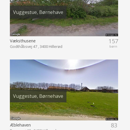
Vuggestue, Børnehave
157
Væksthusene
Godthåbsvej 47 , 3400 Hillerød
børn
Vuggestue, Børnehave
83
Æblehaven