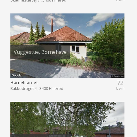
Vuggestue, Børnehave
72
Børnehjørnet
Bakkedraget 4 , 3400 Hillerød
børn