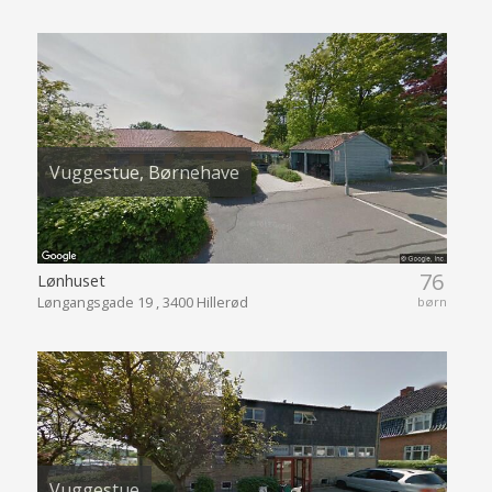
Vuggestue, Børnehave
76
Lønhuset
Løngangsgade 19 , 3400 Hillerød
børn
Vuggestue