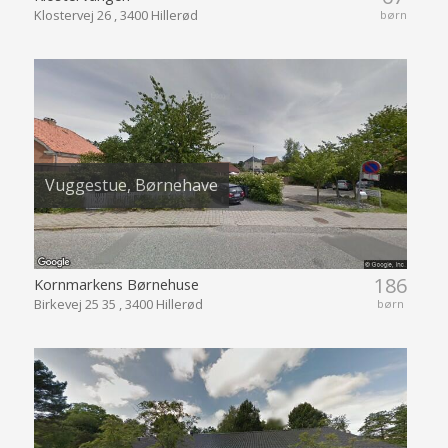
Klostervej 26 , 3400 Hillerød
børn
Vuggestue, Børnehave
186
Kornmarkens Børnehuse
Birkevej 25 35 , 3400 Hillerød
børn