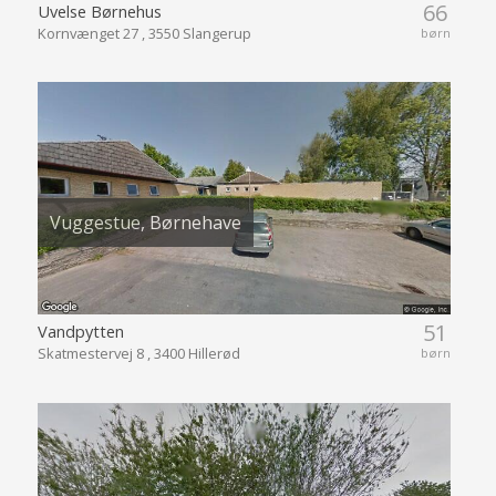
66
Uvelse Børnehus
Kornvænget 27 , 3550 Slangerup
børn
Vuggestue, Børnehave
51
Vandpytten
Skatmestervej 8 , 3400 Hillerød
børn