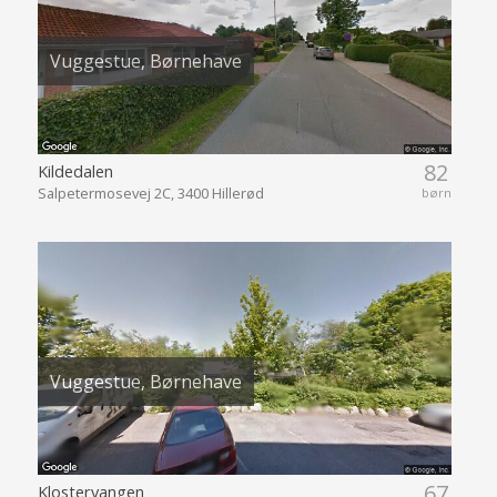
Vuggestue, Børnehave
82
Kildedalen
Salpetermosevej 2C, 3400 Hillerød
børn
Vuggestue, Børnehave
67
Klostervangen