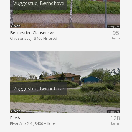
Vuggestue, Børnehave
95
Børnestien Clausensvej
Clausensvej , 3400 Hillerød
børn
Vuggestue, Børnehave
128
ELVA
Elver Alle 2-4 , 3400 Hillerød
børn