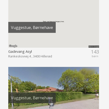
Vuggestue, Børnehave
143
Gadevang Asyl
Rankeskovvej 4 , 3400 Hillerød
børn
Vuggestue, Børnehave