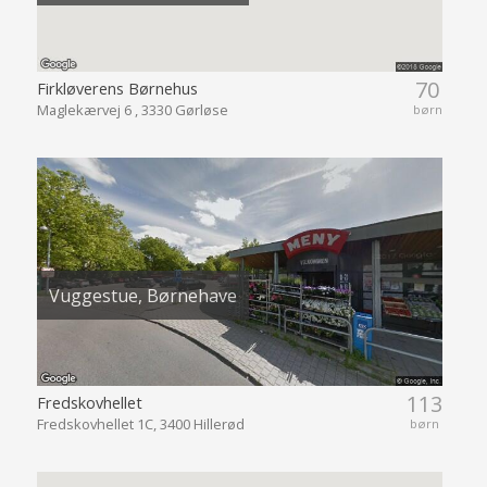
70
Firkløverens Børnehus
Maglekærvej 6 , 3330 Gørløse
børn
Vuggestue, Børnehave
113
Fredskovhellet
Fredskovhellet 1C, 3400 Hillerød
børn