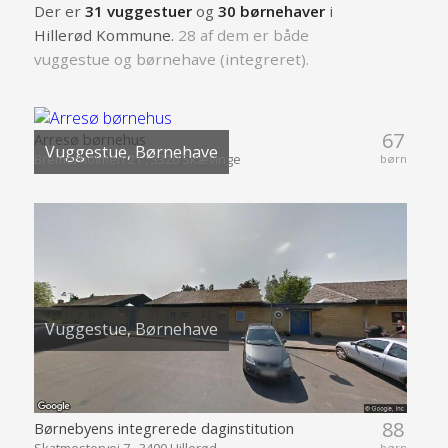
Der er
31 vuggestuer
og
30 børnehaver
i
Hillerød Kommune.
28 af dem er både
vuggestue og børnehave (integreret).
67
Arresø børnehus
Vuggestue, Børnehave
Bremerholmen 21 , 3320 Skævinge
børn
Vuggestue, Børnehave
88
Børnebyens integrerede daginstitution
Skatmestervej 7 , 3400 Hillerød
børn