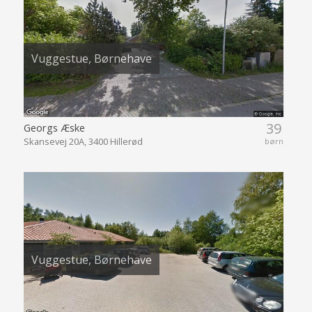
Vuggestue, Børnehave
39
Georgs Æske
Skansevej 20A, 3400 Hillerød
børn
Vuggestue, Børnehave