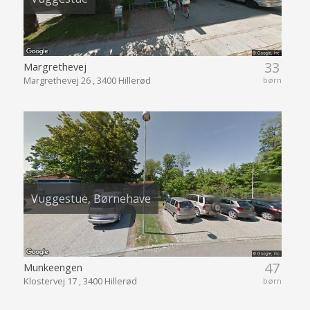
33
Margrethevej
Margrethevej 26 , 3400 Hillerød
børn
Vuggestue, Børnehave
47
Munkeengen
Klostervej 17 , 3400 Hillerød
børn