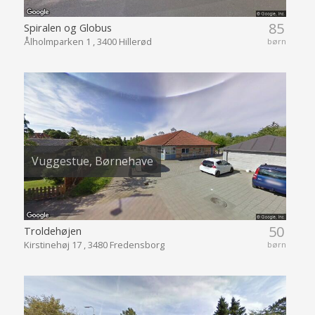
85
Spiralen og Globus
Ålholmparken 1 , 3400 Hillerød
børn
Vuggestue, Børnehave
50
Troldehøjen
Kirstinehøj 17 , 3480 Fredensborg
børn