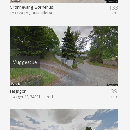
133
Grønnevang Børnehus
Texasvej 5 , 3400 Hillerød
børn
Vuggestue
39
Højager
Højager 10, 3400 Hillerød
børn