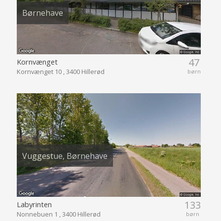
Børnehave
47
Kornvænget
Kornvænget 10 , 3400 Hillerød
børn
Vuggestue, Børnehave
133
Labyrinten
Nonnebuen 1 , 3400 Hillerød
børn