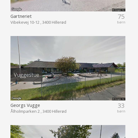
75
Gartneriet
Vibekevej 10-12 , 3400 Hillerød
børn
Vuggestue
33
Georgs Vugge
Ålholmparken 2 , 3400 Hillerød
børn