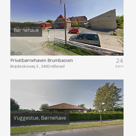
Børnehave
24
Privatbørnehaven Brumbassen
Brødeskovvej 3 , 3400 Hillerød
børn
Vuggestue, Børnehave