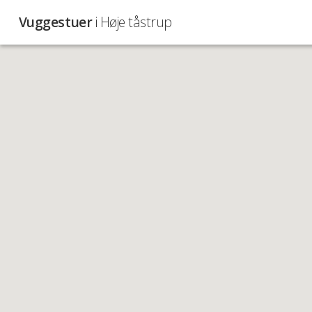
Vuggestuer
i Høje tåstrup