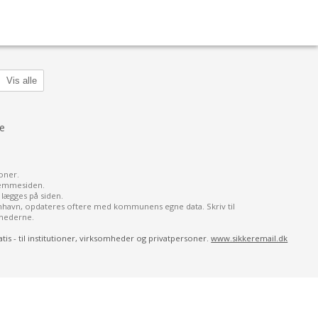
Vis alle
e
oner.
jemmesiden.
lægges på siden.
enhavn, opdateres oftere med kommunens egne data. Skriv til
ghederne.
atis - til institutioner, virksomheder og privatpersoner.
www.sikkeremail.dk