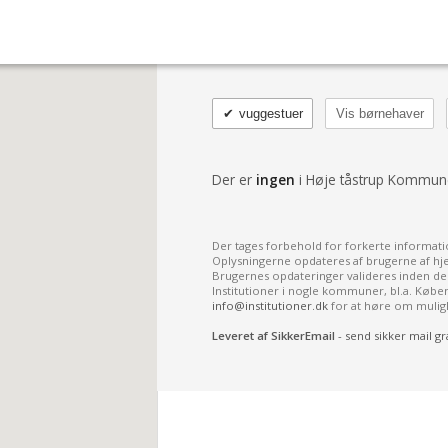
✔
vuggestuer
Vis børnehaver
Der er
ingen
i Høje tåstrup Kommun
Der tages forbehold for forkerte informati
Oplysningerne opdateres af brugerne af h
Brugernes opdateringer valideres inden de 
Institutioner i nogle kommuner, bl.a. Køb
info@institutioner.dk
for at høre om muli
Leveret af SikkerEmail
- send sikker mail gr