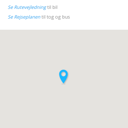
Se Rutevejledning
til bil
Se Rejseplanen
til tog og bus