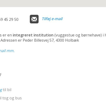
Tilføj e-mail
59 45 29 50
s er en
integreret institution
(vuggestue og børnehave)
i 
n. Adressen er Peder Billesvej 57, 4300 Holbæk
-mail mm.
7
ng
til bil
il tog og bus