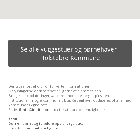
Se alle vuggestuer og børnehaver i
Holstebro Kommune
Der tages forbehold for forkerte informationer.
Oplysningerne opdateres af brugerne af hjemmesiden.
Brugernes opdateringer valideres inden de lægges på siden.
Institutioner i nogle kommuner, bl.a. København, opdateres oftere med
kommunens egne data.
Skriv til
info@institutioner.dk
for at høre om mulighederne.
©
Alia
Børneintranet og forældre-app til dagtilbud.
Prøv Alia børneintranet gratis
.