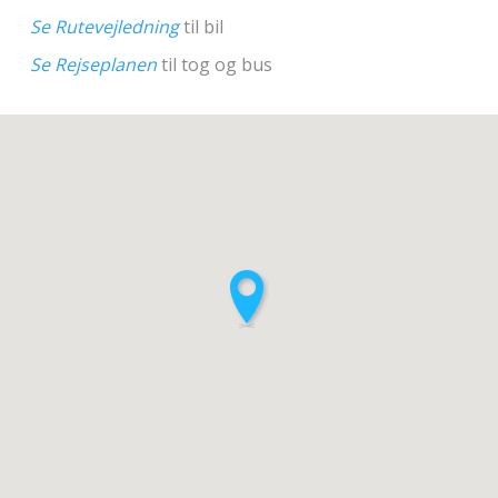
Se Rutevejledning
til bil
Se Rejseplanen
til tog og bus