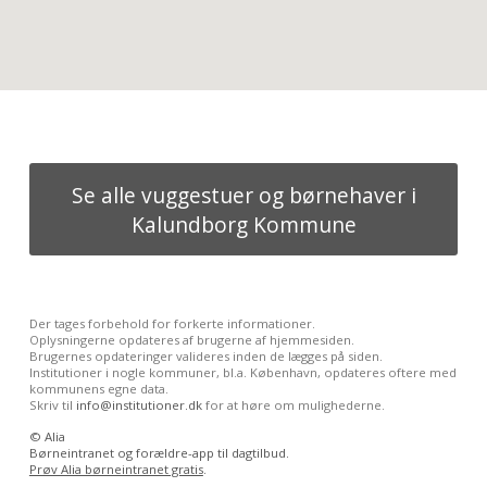
Se alle vuggestuer og børnehaver i
Kalundborg Kommune
Der tages forbehold for forkerte informationer.
Oplysningerne opdateres af brugerne af hjemmesiden.
Brugernes opdateringer valideres inden de lægges på siden.
Institutioner i nogle kommuner, bl.a. København, opdateres oftere med
kommunens egne data.
Skriv til
info@institutioner.dk
for at høre om mulighederne.
©
Alia
Børneintranet og forældre-app til dagtilbud.
Prøv Alia børneintranet gratis
.