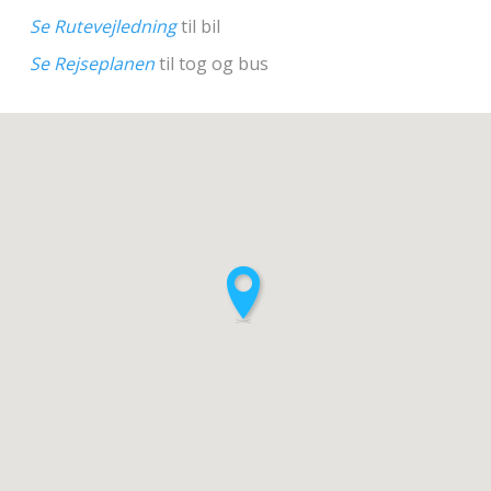
Se Rutevejledning
til bil
Se Rejseplanen
til tog og bus