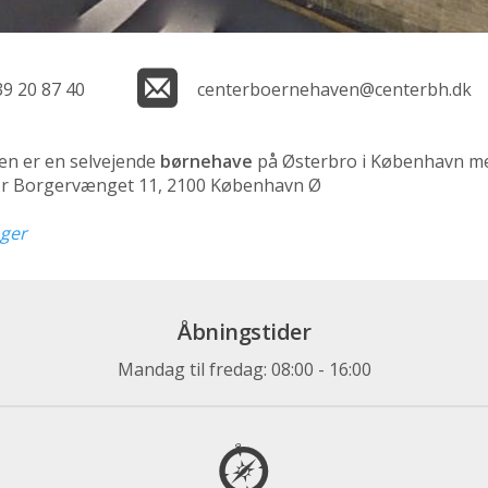
39 20 87 40
centerboernehaven@centerbh.dk
n er en selvejende
børnehave
på Østerbro i København med
er Borgervænget 11, 2100 København Ø
nger
Åbningstider
Mandag til fredag: 08:00 - 16:00