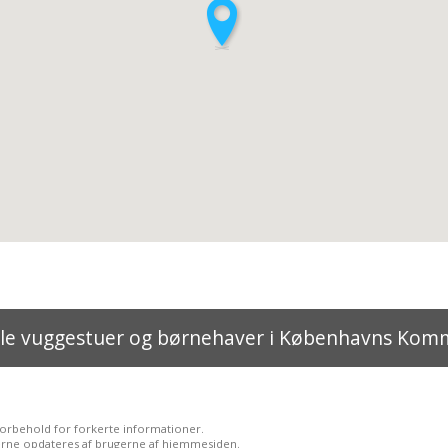
lle vuggestuer og børnehaver i Københavns Ko
forbehold for forkerte informationer.
rne opdateres af brugerne af hjemmesiden.