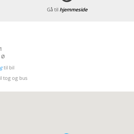
Gå til
hjemmeside
1
 Ø
ng
til bil
il tog og bus