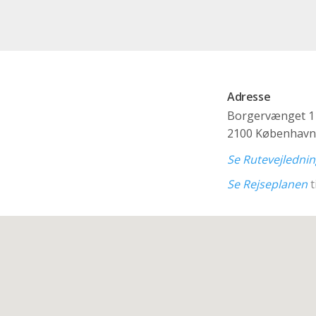
Adresse
Borgervænget 1
2100 København
Se Rutevejledni
Se Rejseplanen
t