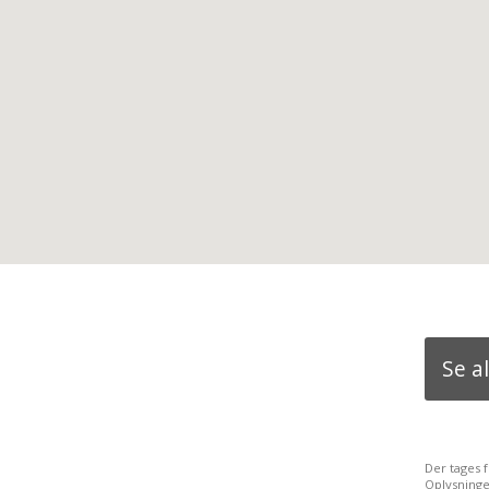
Se a
Der tages 
Oplysninge