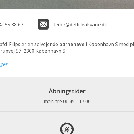
32 55 38 67
leder@detlilleakvarie.dk
,afd. Filips er en selvejende
børnehave
i København S med pla
trupvej 57, 2300 København S
nger
Åbningstider
man-fre 06.45 - 17.00