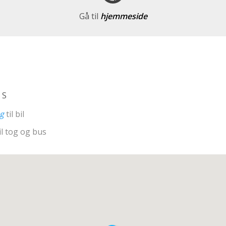
Gå til
hjemmeside
 S
ng
til bil
il tog og bus