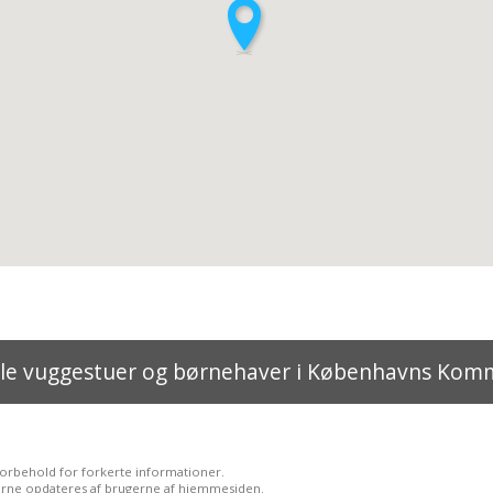
lle vuggestuer og børnehaver i Københavns Ko
forbehold for forkerte informationer.
rne opdateres af brugerne af hjemmesiden.