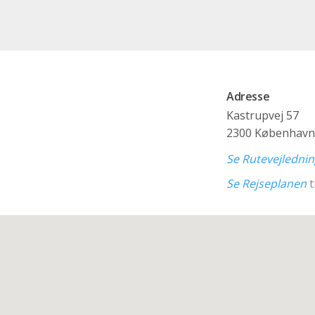
Adresse
Kastrupvej 57
2300 København
Se Rutevejledni
Se Rejseplanen
t