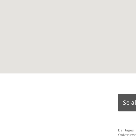
Se a
Der tages 
Oplysninge