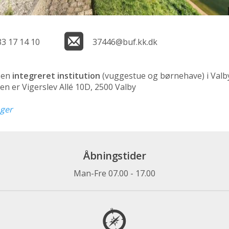
33 17 14 10
37446@buf.kk.dk
 en
integreret institution
(vuggestue og børnehave)
i Valb
en er Vigerslev Allé 10D, 2500 Valby
nger
Åbningstider
Man-Fre 07.00 - 17.00