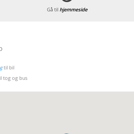
Gå til
hjemmeside
0D
ng
til bil
il tog og bus