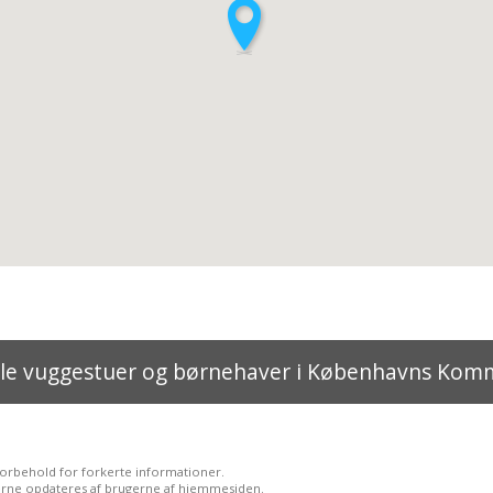
lle vuggestuer og børnehaver i Københavns Ko
forbehold for forkerte informationer.
rne opdateres af brugerne af hjemmesiden.