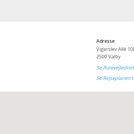
Adresse
Vigerslev Allé 1
2500 Valby
Se Rutevejledni
Se Rejseplanen
t