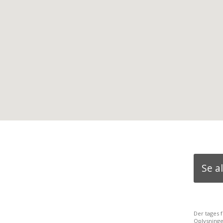
Se a
Der tages 
Oplysninge