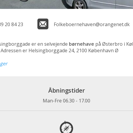
39 20 84 23
Folkeboernehaven@orangenet.dk
ingborggade er en selvejende
børnehave
på Østerbro i K
n. Adressen er Helsingborggade 24, 2100 København Ø
nger
Åbningstider
Man-Fre 06.30 - 17.00