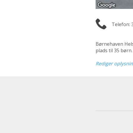
Telefon: 
Børnehaven Hels
plads til 35 bør
Rediger oplysni