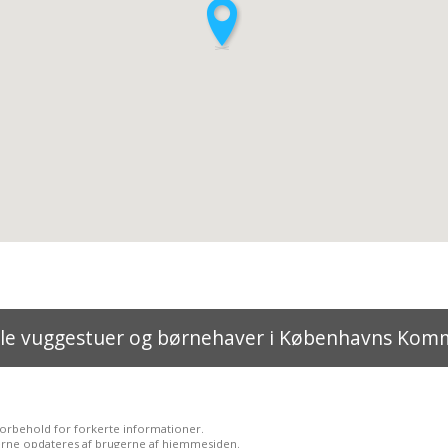
lle vuggestuer og børnehaver i Københavns Ko
forbehold for forkerte informationer.
rne opdateres af brugerne af hjemmesiden.