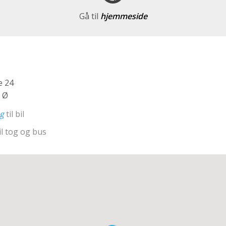
Gå til
hjemmeside
e 24
 Ø
ng
til bil
il tog og bus