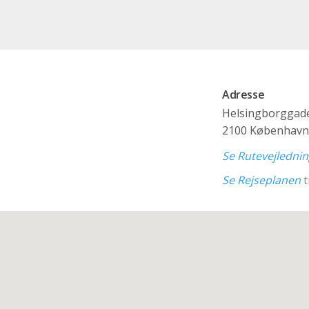
Adresse
Helsingborggad
2100 København
Se Rutevejledni
Se Rejseplanen
t