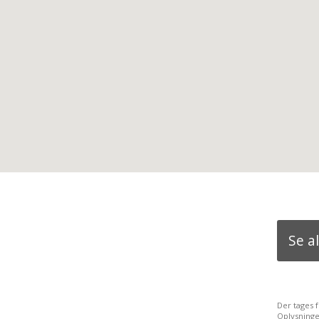
Se a
Der tages 
Oplysninge