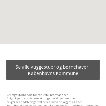
Se alle vuggestuer og børnehaver i
Københavns Kommune
Der tages forbehold for forkerte informationer.
Oplysningerne opdateres af brugerne af hjemmesiden.
Brugernes opdateringer valideres inden de lægges på siden.
Institutioner i nogle kommuner, bl.a. København, opdateres oftere med