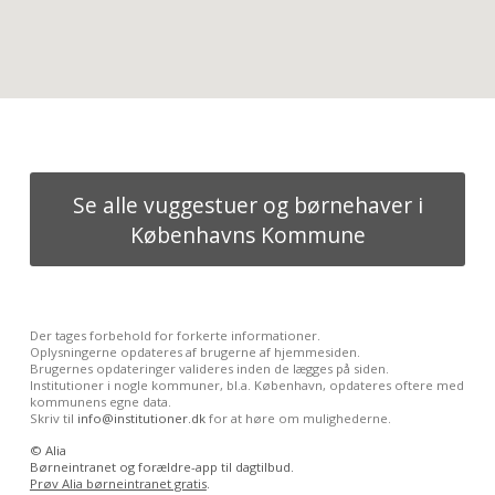
Se alle vuggestuer og børnehaver i
Københavns Kommune
Der tages forbehold for forkerte informationer.
Oplysningerne opdateres af brugerne af hjemmesiden.
Brugernes opdateringer valideres inden de lægges på siden.
Institutioner i nogle kommuner, bl.a. København, opdateres oftere med
kommunens egne data.
Skriv til
info@institutioner.dk
for at høre om mulighederne.
©
Alia
Børneintranet og forældre-app til dagtilbud.
Prøv Alia børneintranet gratis
.