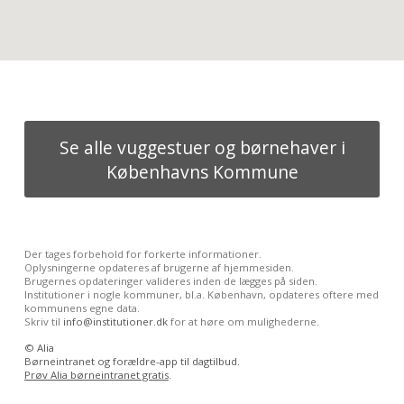
Se alle vuggestuer og børnehaver i
Københavns Kommune
Der tages forbehold for forkerte informationer.
Oplysningerne opdateres af brugerne af hjemmesiden.
Brugernes opdateringer valideres inden de lægges på siden.
Institutioner i nogle kommuner, bl.a. København, opdateres oftere med
kommunens egne data.
Skriv til
info@institutioner.dk
for at høre om mulighederne.
©
Alia
Børneintranet og forældre-app til dagtilbud.
Prøv Alia børneintranet gratis
.