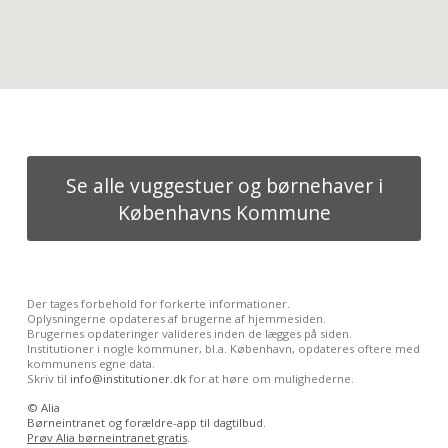
Se alle vuggestuer og børnehaver i
Københavns Kommune
Der tages forbehold for forkerte informationer.
Oplysningerne opdateres af brugerne af hjemmesiden.
Brugernes opdateringer valideres inden de lægges på siden.
Institutioner i nogle kommuner, bl.a. København, opdateres oftere med
kommunens egne data.
Skriv til
info@institutioner.dk
for at høre om mulighederne.
©
Alia
Børneintranet og forældre-app til dagtilbud.
Prøv Alia børneintranet gratis
.