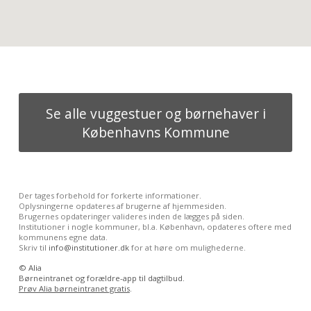
Se alle vuggestuer og børnehaver i
Københavns Kommune
Der tages forbehold for forkerte informationer.
Oplysningerne opdateres af brugerne af hjemmesiden.
Brugernes opdateringer valideres inden de lægges på siden.
Institutioner i nogle kommuner, bl.a. København, opdateres oftere med
kommunens egne data.
Skriv til
info@institutioner.dk
for at høre om mulighederne.
©
Alia
Børneintranet og forældre-app til dagtilbud.
Prøv Alia børneintranet gratis
.