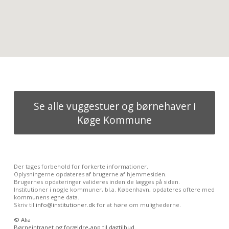
Se alle vuggestuer og børnehaver i
Køge Kommune
Der tages forbehold for forkerte informationer.
Oplysningerne opdateres af brugerne af hjemmesiden.
Brugernes opdateringer valideres inden de lægges på siden.
Institutioner i nogle kommuner, bl.a. København, opdateres oftere med
kommunens egne data.
Skriv til
info@institutioner.dk
for at høre om mulighederne.
©
Alia
Børneintranet og forældre-app til dagtilbud.